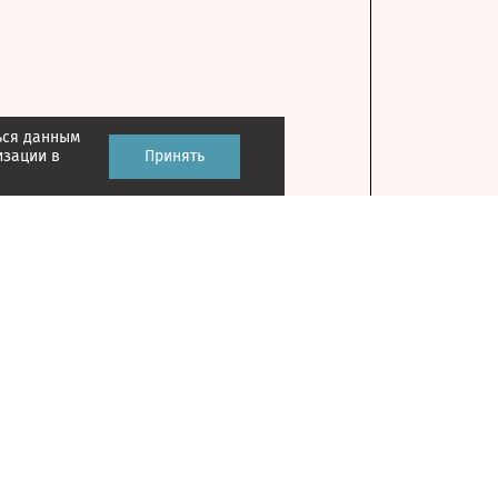
ься данным
изации в
Принять
Контакты