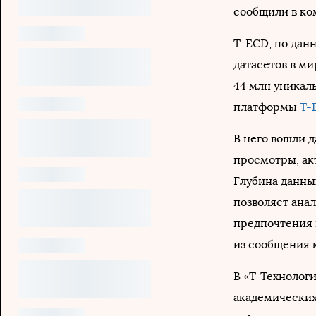
сообщили в ко
T-ECD, по дан
датасетов в м
44 млн уникал
платформы
Т-
В него вошли д
просмотры, ак
Глубина данных
позволяет ана
предпочтения 
из сообщения 
В «Т-Технологи
академических