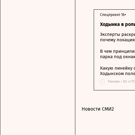
Спецпроект 16+
Ходынка в рол
Эксперты раскр
почему локация
В чем принципи
парка под окна
Какую линейку 
Ходынском пол
i
Реклама / АО «СТ
Новости СМИ2