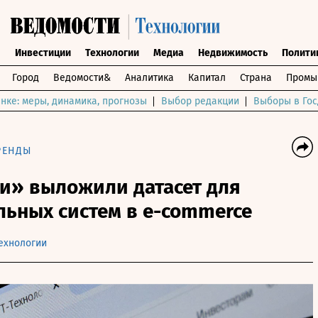
ы
Инвестиции
Технологии
Медиа
Недвижимость
Полити
Город
Ведомости&
Аналитика
Капитал
Страна
Промы
нке: меры, динамика, прогнозы
Выбор редакции
Выборы в Гос
РЕНДЫ
и» выложили датасет для
льных систем в e-commerce
ехнологии