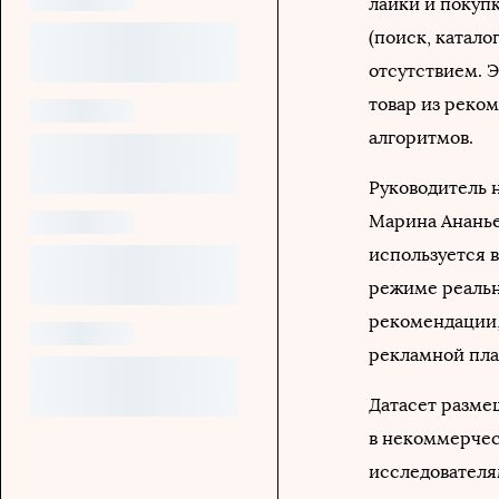
лайки и покупк
(поиск, катало
отсутствием. Э
товар из реком
алгоритмов.
Руководитель 
Марина Ананье
используется 
режиме реальн
рекомендации,
рекламной пл
Датасет разме
в некоммерчес
исследователя