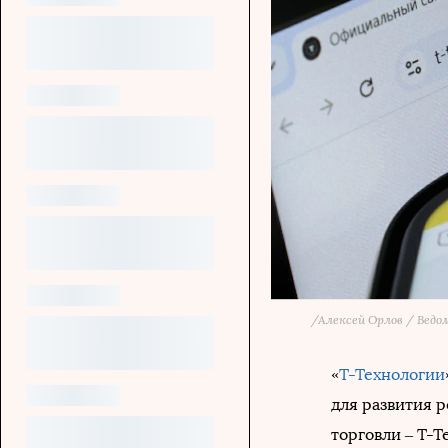
/
Алексей Орлов / Вед
«
Т-Технологии
для развития 
торговли – T-T