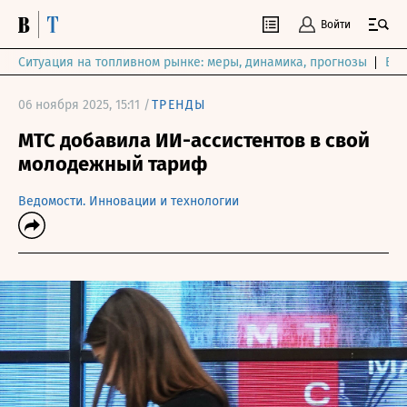
Войти
Ситуация на топливном рынке: меры, динамика, прогнозы
Выб
06 ноября 2025, 15:11 /
ТРЕНДЫ
МТС добавила ИИ-ассистентов в свой
молодежный тариф
Ведомости. Инновации и технологии