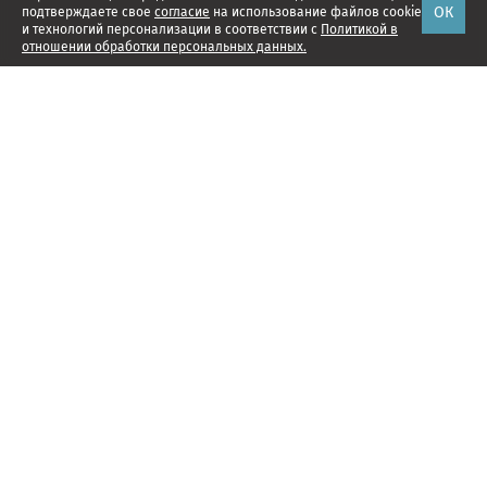
ОК
подтверждаете свое
согласие
на использование файлов cookie
и технологий персонализации в соответствии с
Политикой в
отношении обработки персональных данных.
Наши проекты
Подписка
Реклама
Справочник компаний
Об издании
Редакция