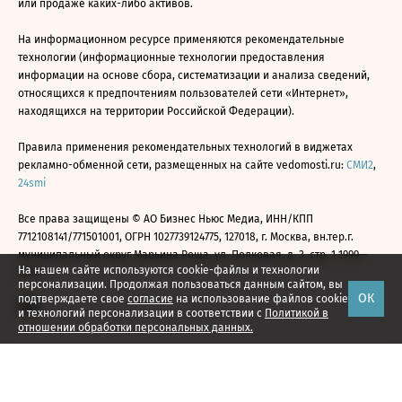
или продаже каких-либо активов.
На информационном ресурсе применяются рекомендательные
технологии (информационные технологии предоставления
информации на основе сбора, систематизации и анализа сведений,
относящихся к предпочтениям пользователей сети «Интернет»,
находящихся на территории Российской Федерации).
Правила применения рекомендательных технологий в виджетах
рекламно-обменной сети, размещенных на сайте vedomosti.ru:
СМИ2
,
24smi
Все права защищены © АО Бизнес Ньюс Медиа, ИНН/КПП
7712108141/771501001, ОГРН 1027739124775, 127018, г. Москва, вн.тер.г.
муниципальный округ Марьина Роща, ул. Полковая, д. 3, стр. 1 1999—
На нашем сайте используются cookie-файлы и технологии
2026
персонализации. Продолжая пользоваться данным сайтом, вы
ОК
подтверждаете свое
согласие
на использование файлов cookie
и технологий персонализации в соответствии с
Политикой в
отношении обработки персональных данных.