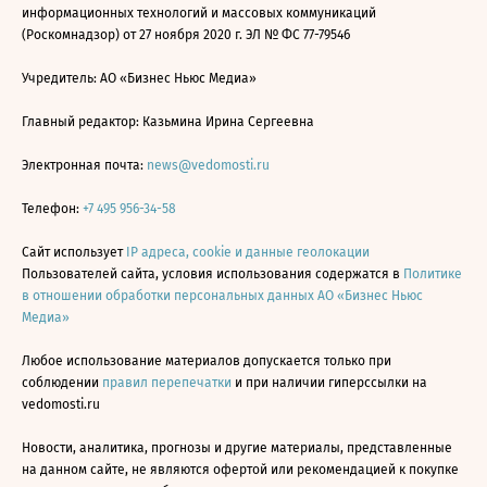
информационных технологий и массовых коммуникаций
(Роскомнадзор) от 27 ноября 2020 г. ЭЛ № ФС 77-79546
Учредитель: АО «Бизнес Ньюс Медиа»
Главный редактор: Казьмина Ирина Сергеевна
Электронная почта:
news@vedomosti.ru
Телефон:
+7 495 956-34-58
Сайт использует
IP адреса, cookie и данные геолокации
Пользователей сайта, условия использования содержатся в
Политике
в отношении обработки персональных данных АО «Бизнес Ньюс
Медиа»
Любое использование материалов допускается только при
соблюдении
правил перепечатки
и при наличии гиперссылки на
vedomosti.ru
Новости, аналитика, прогнозы и другие материалы, представленные
на данном сайте, не являются офертой или рекомендацией к покупке