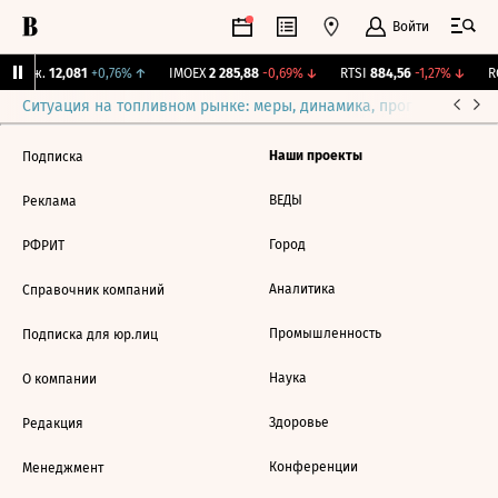
Войти
 Бирж.
12,081
+0,76%
↑
IMOEX
2 285,88
-0,69%
↓
RTSI
884,56
-1,27%
↓
RG
Ситуация на топливном рынке: меры, динамика, прогнозы
Выб
Наши проекты
Подписка
ВЕДЫ
Реклама
Город
РФРИТ
Аналитика
Справочник компаний
Промышленность
Подписка для юр.лиц
Наука
О компании
Здоровье
Редакция
Конференции
Менеджмент