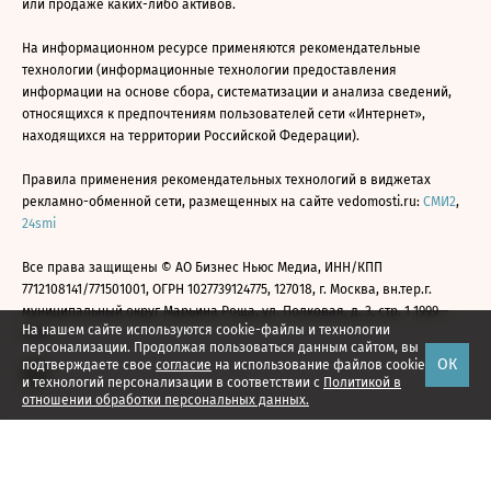
или продаже каких-либо активов.
На информационном ресурсе применяются рекомендательные
технологии (информационные технологии предоставления
информации на основе сбора, систематизации и анализа сведений,
относящихся к предпочтениям пользователей сети «Интернет»,
находящихся на территории Российской Федерации).
Правила применения рекомендательных технологий в виджетах
рекламно-обменной сети, размещенных на сайте vedomosti.ru:
СМИ2
,
24smi
Все права защищены © АО Бизнес Ньюс Медиа, ИНН/КПП
7712108141/771501001, ОГРН 1027739124775, 127018, г. Москва, вн.тер.г.
муниципальный округ Марьина Роща, ул. Полковая, д. 3, стр. 1 1999—
На нашем сайте используются cookie-файлы и технологии
2026
персонализации. Продолжая пользоваться данным сайтом, вы
ОК
подтверждаете свое
согласие
на использование файлов cookie
и технологий персонализации в соответствии с
Политикой в
отношении обработки персональных данных.