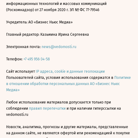
информационных технологий и массовых коммуникаций
(Роскомнадзор) от 27 ноября 2020 г. ЭЛ № ФС 77-79546
Учредитель: АО «Бизнес Ньюс Медиа»
Главный редактор: Казьмина Ирина Сергеевна
Электронная почта:
news@vedomosti.ru
Телефон:
+7 495 956-34-58
Сайт использует
IP адреса, cookie и данные геолокации
Пользователей сайта, условия использования содержатся в
Политике
в отношении обработки персональных данных АО «Бизнес Ньюс
Медиа»
Любое использование материалов допускается только при
соблюдении
правил перепечатки
и при наличии гиперссылки на
vedomosti.ru
Новости, аналитика, прогнозы и другие материалы, представленные
на данном сайте, не являются офертой или рекомендацией к покупке