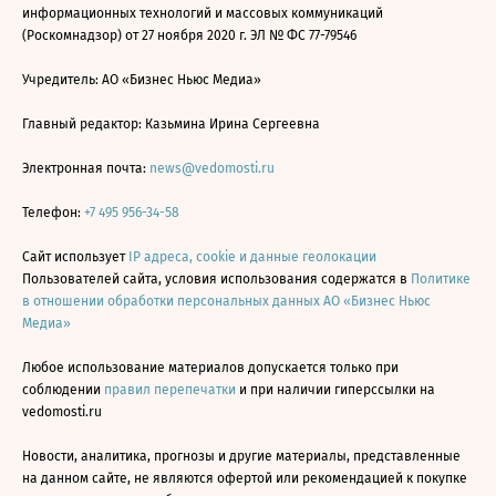
информационных технологий и массовых коммуникаций
(Роскомнадзор) от 27 ноября 2020 г. ЭЛ № ФС 77-79546
Учредитель: АО «Бизнес Ньюс Медиа»
Главный редактор: Казьмина Ирина Сергеевна
Электронная почта:
news@vedomosti.ru
Телефон:
+7 495 956-34-58
Сайт использует
IP адреса, cookie и данные геолокации
Пользователей сайта, условия использования содержатся в
Политике
в отношении обработки персональных данных АО «Бизнес Ньюс
Медиа»
Любое использование материалов допускается только при
соблюдении
правил перепечатки
и при наличии гиперссылки на
vedomosti.ru
Новости, аналитика, прогнозы и другие материалы, представленные
на данном сайте, не являются офертой или рекомендацией к покупке