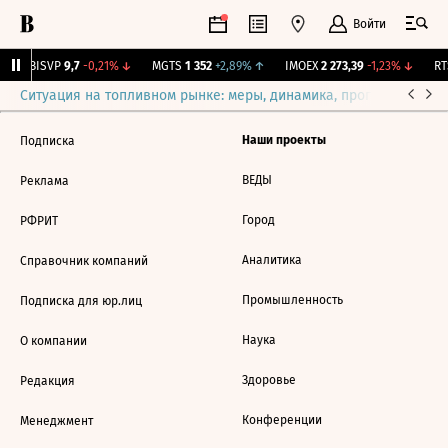
Войти
↑
BISVP
9,7
-0,21%
↓
MGTS
1 352
+2,89%
↑
IMOEX
2 273,39
-1,23%
↓
RTS
Ситуация на топливном рынке: меры, динамика, прогнозы
Выб
Наши проекты
Подписка
ВЕДЫ
Реклама
Город
РФРИТ
Аналитика
Справочник компаний
Промышленность
Подписка для юр.лиц
Наука
О компании
Здоровье
Редакция
Конференции
Менеджмент