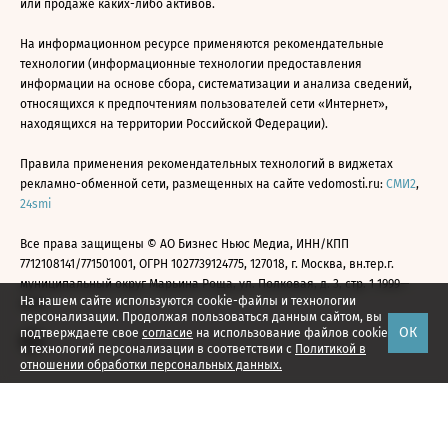
или продаже каких-либо активов.
На информационном ресурсе применяются рекомендательные
технологии (информационные технологии предоставления
информации на основе сбора, систематизации и анализа сведений,
относящихся к предпочтениям пользователей сети «Интернет»,
находящихся на территории Российской Федерации).
Правила применения рекомендательных технологий в виджетах
рекламно-обменной сети, размещенных на сайте vedomosti.ru:
СМИ2
,
24smi
Все права защищены © АО Бизнес Ньюс Медиа, ИНН/КПП
7712108141/771501001, ОГРН 1027739124775, 127018, г. Москва, вн.тер.г.
муниципальный округ Марьина Роща, ул. Полковая, д. 3, стр. 1 1999—
На нашем сайте используются cookie-файлы и технологии
2026
персонализации. Продолжая пользоваться данным сайтом, вы
ОК
подтверждаете свое
согласие
на использование файлов cookie
и технологий персонализации в соответствии с
Политикой в
отношении обработки персональных данных.