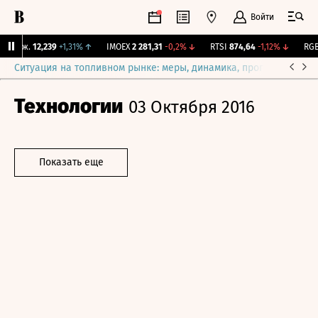
Войти
 Бирж.
12,239
+1,31%
↑
IMOEX
2 281,31
-0,2%
↓
RTSI
874,64
-1,12%
↓
RGBI
Ситуация на топливном рынке: меры, динамика, прогнозы
Выб
Технологии
03 Октября 2016
Показать еще