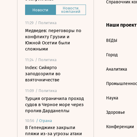
Справочник ко
Новости
Новости
компаний
11:29
/ Политика
Наши проек
Медведев: переговоры по
конфликту Грузии и
ВЕДЫ
Южной Осетии были
сложными
Город
11:24
/ Политика
Index: Сийярто
Аналитика
заподозрили во
взяточничестве
Промышленнос
11:09
/ Политика
Наука
Турция ограничила проход
судов в Черное море через
пролив Дарданеллы
Здоровье
10:56
/
Страна
Конференции
В Геленджике закрыли
пляжи из-за угрозы атаки