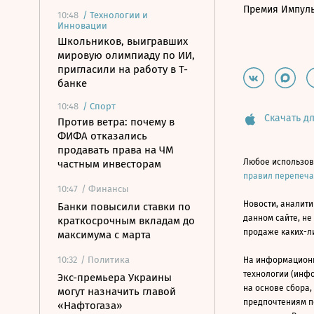
Премия Импул
10:48
/
Технологии и
Инновации
Школьников, выигравших
мировую олимпиаду по ИИ,
пригласили на работу в Т-
банке
10:48
/
Спорт
Скачать дл
Против ветра: почему в
ФИФА отказались
продавать права на ЧМ
Любое использов
частным инвесторам
правил перепеч
10:47
/ Финансы
Новости, аналити
Банки повысили ставки по
данном сайте, не
краткосрочным вкладам до
продаже каких-л
максимума с марта
10:32
/ Политика
На информацион
технологии (инф
Экс-премьера Украины
на основе сбора,
могут назначить главой
предпочтениям п
«Нафтогаза»