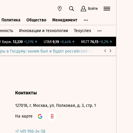
Войти
Политика
Общество
Менеджмент
нность
Инновации и технологии
Техуспех
ть
Политика
Общество
Менеджмент
Бирж.
12,239
+1,31%
↑
UTAR
9,19
+0,44%
↑
MSTT
76,15
+0,2%
↑
IMOEX
2 28
ры в Госдуму: каким был и будет российский парламент
Война н
Контакты
127018, г. Москва, ул. Полковая, д. 3, стр. 1
На карте
+7 495 956-34-58