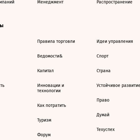
мпаний
Менеджмент
Распространение
ты
Правила торговли
Идеи управления
Ведомости&
Спорт
Капитал
Страна
ть
Инновации и
Устойчивое развити
технологии
Право
Как потратить
Думай
Туризм
Техуспех
Форум