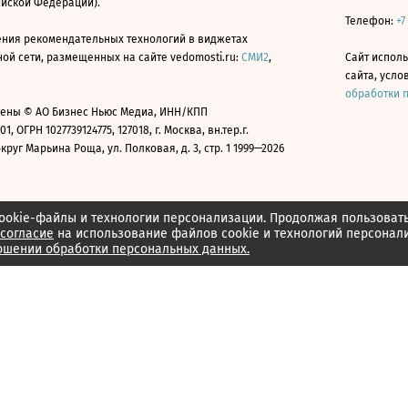
ийской Федерации).
Телефон:
+7
ния рекомендательных технологий в виджетах
й сети, размещенных на сайте vedomosti.ru:
СМИ2
,
Сайт испол
сайта, усл
обработки 
ены © АО Бизнес Ньюс Медиа, ИНН/КПП
01, ОГРН 1027739124775, 127018, г. Москва, вн.тер.г.
уг Марьина Роща, ул. Полковая, д. 3, стр. 1 1999—2026
ookie-файлы и технологии персонализации. Продолжая пользоват
согласие
на использование файлов cookie и технологий персонал
ошении обработки персональных данных.