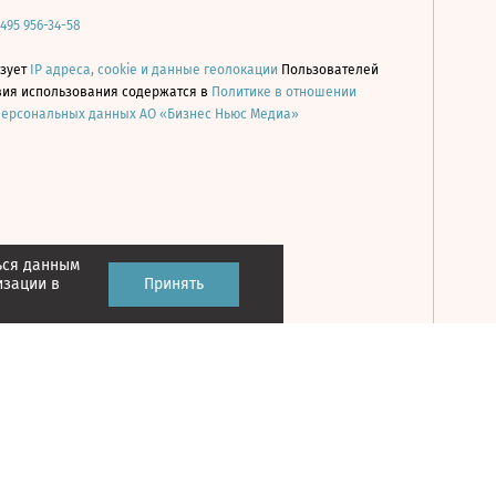
 495 956-34-58
ьзует
IP адреса, cookie и данные геолокации
Пользователей
овия использования содержатся в
Политике в отношении
персональных данных АО «Бизнес Ньюс Медиа»
ься данным
Принять
изации в