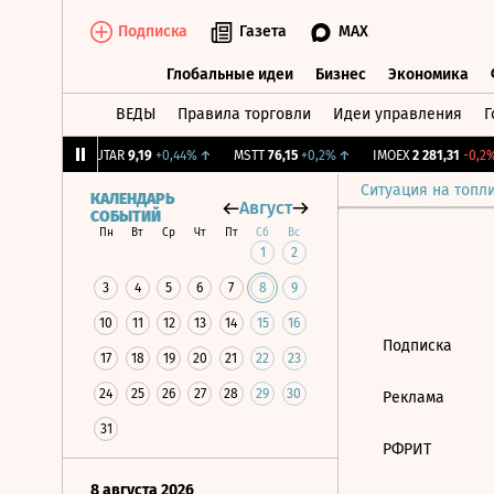
Подписка
Газета
MAX
Глобальные идеи
Бизнес
Экономика
ВЕДЫ
Правила торговли
Идеи управления
Г
Глобальные идеи
Бизнес
Экономик
39
+1,31%
↑
UTAR
9,19
+0,44%
↑
MSTT
76,15
+0,2%
↑
IMOEX
2 281,31
-0,2%
Ситуация на топл
КАЛЕНДАРЬ
Август
СОБЫТИЙ
Пн
Вт
Ср
Чт
Пт
Сб
Вс
1
2
3
4
5
6
7
8
9
10
11
12
13
14
15
16
Подписка
17
18
19
20
21
22
23
24
25
26
27
28
29
30
Реклама
31
РФРИТ
8 августа 2026