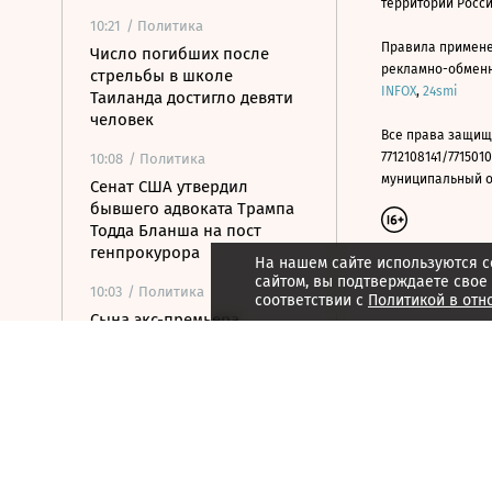
территории Росс
10:21
/ Политика
Правила примене
Число погибших после
рекламно-обменно
стрельбы в школе
INFOX
,
24smi
Таиланда достигло девяти
человек
Все права защищ
7712108141/7715010
10:08
/ Политика
муниципальный окр
Сенат США утвердил
бывшего адвоката Трампа
Тодда Бланша на пост
генпрокурора
На нашем сайте используются c
сайтом, вы подтверждаете свое
10:03
/ Политика
соответствии с
Политикой в отн
Сына экс-премьера
Армении задержали по
делу об убийстве
09:46
/ Политика
Вучич и Зеленский
встретились в Белграде
09:43
/ Политика