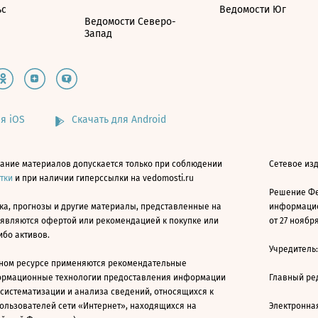
ьс
Ведомости Юг
Ведомости Северо-
Запад
я iOS
Скачать для Android
ание материалов допускается только при соблюдении
Сетевое изд
атки
и при наличии гиперссылки на vedomosti.ru
Решение Фе
ка, прогнозы и другие материалы, представленные на
информацио
 являются офертой или рекомендацией к покупке или
от 27 ноября
ибо активов.
Учредитель
ном ресурсе применяются рекомендательные
ормационные технологии предоставления информации
Главный ре
 систематизации и анализа сведений, относящихся к
ользователей сети «Интернет», находящихся на
Электронна