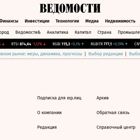
Финансы
Инвестиции
Технологии
Медиа
Недвижимость
ород
Ведомости&
Аналитика
Капитал
Страна
Промышле
а
Финансы
Инвестиции
Технологии
Медиа
Недвижимос
↓
RTSI
874,64
-1,12%
↓
RGBI
115,3
+0,1%
↑
RGBITR
777,1
+0,19%
↑
CNY 
ивном рынке: меры, динамика, прогнозы
Выбор редакции
Выбо
Подписка для юр.лиц
Архив
О компании
Обратная связь
Редакция
Справочный центр