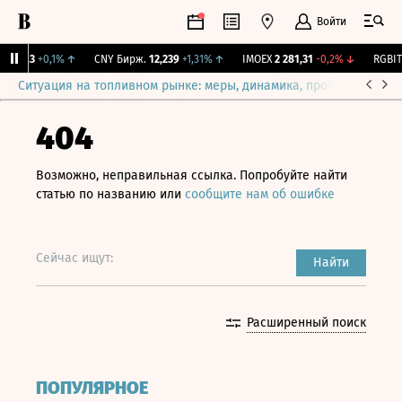
Войти
115,3
+0,1%
↑
CNY Бирж.
12,239
+1,31%
↑
IMOEX
2 281,31
-0,2%
↓
RGBITR
Ситуация на топливном рынке: меры, динамика, прогнозы
Выб
404
Возможно, неправильная ссылка. Попробуйте найти
статью по названию или
сообщите нам об ошибке
Сейчас ищут:
Найти
Расширенный поиск
ПОПУЛЯРНОЕ