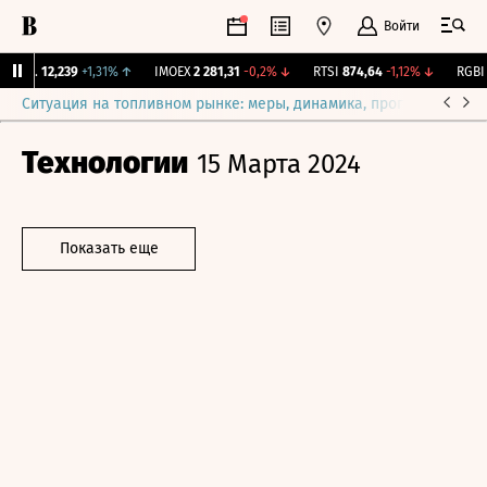
Войти
ирж.
12,239
+1,31%
↑
IMOEX
2 281,31
-0,2%
↓
RTSI
874,64
-1,12%
↓
RGBI
1
Ситуация на топливном рынке: меры, динамика, прогнозы
Выб
Технологии
15 Марта 2024
Показать еще