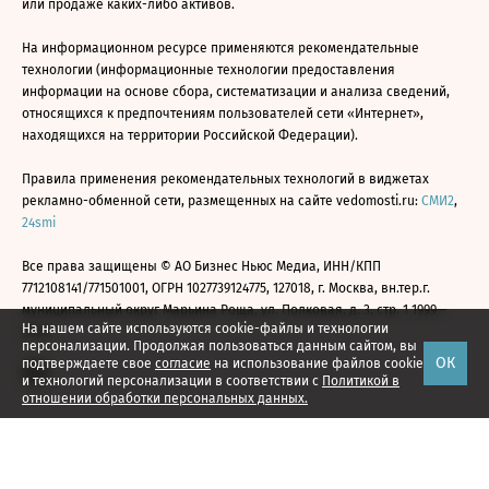
или продаже каких-либо активов.
На информационном ресурсе применяются рекомендательные
технологии (информационные технологии предоставления
информации на основе сбора, систематизации и анализа сведений,
относящихся к предпочтениям пользователей сети «Интернет»,
находящихся на территории Российской Федерации).
Правила применения рекомендательных технологий в виджетах
рекламно-обменной сети, размещенных на сайте vedomosti.ru:
СМИ2
,
24smi
Все права защищены © АО Бизнес Ньюс Медиа, ИНН/КПП
7712108141/771501001, ОГРН 1027739124775, 127018, г. Москва, вн.тер.г.
муниципальный округ Марьина Роща, ул. Полковая, д. 3, стр. 1 1999—
На нашем сайте используются cookie-файлы и технологии
2026
персонализации. Продолжая пользоваться данным сайтом, вы
ОК
подтверждаете свое
согласие
на использование файлов cookie
и технологий персонализации в соответствии с
Политикой в
отношении обработки персональных данных.