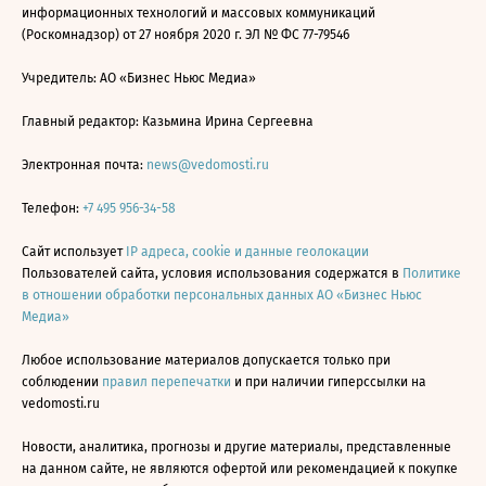
информационных технологий и массовых коммуникаций
(Роскомнадзор) от 27 ноября 2020 г. ЭЛ № ФС 77-79546
Учредитель: АО «Бизнес Ньюс Медиа»
Главный редактор: Казьмина Ирина Сергеевна
Электронная почта:
news@vedomosti.ru
Телефон:
+7 495 956-34-58
Сайт использует
IP адреса, cookie и данные геолокации
Пользователей сайта, условия использования содержатся в
Политике
в отношении обработки персональных данных АО «Бизнес Ньюс
Медиа»
Любое использование материалов допускается только при
соблюдении
правил перепечатки
и при наличии гиперссылки на
vedomosti.ru
Новости, аналитика, прогнозы и другие материалы, представленные
на данном сайте, не являются офертой или рекомендацией к покупке