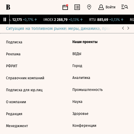
Войти
 Бирж.
12,175
+0,77%
↑
IMOEX
2 288,79
+0,13%
↑
RTSI
885,69
+0,13%
↑
RGB
Ситуация на топливном рынке: меры, динамика, прогнозы
Выб
Наши проекты
Подписка
ВЕДЫ
Реклама
Город
РФРИТ
Аналитика
Справочник компаний
Промышленность
Подписка для юр.лиц
Наука
О компании
Здоровье
Редакция
Конференции
Менеджмент