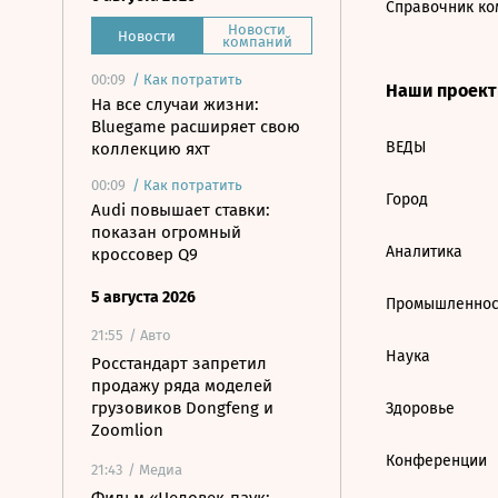
Справочник ко
Новости
Новости
компаний
00:09
/
Как потратить
Наши проек
На все случаи жизни:
Bluegame расширяет свою
ВЕДЫ
коллекцию яхт
00:09
/
Как потратить
Город
Audi повышает ставки:
показан огромный
Аналитика
кроссовер Q9
5 августа 2026
Промышленнос
21:55
/ Авто
Наука
Росстандарт запретил
продажу ряда моделей
грузовиков Dongfeng и
Здоровье
Zoomlion
Конференции
21:43
/ Медиа