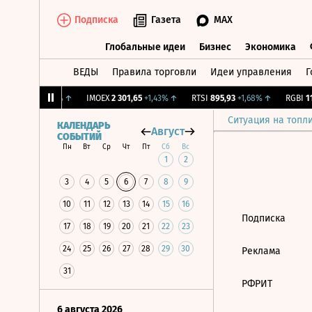
Подписка
Газета
MAX
Глобальные идеи
Бизнес
Экономика
ВЕДЫ
Правила торговли
Идеи управления
Г
Глобальные идеи
Бизнес
Экономик
ж.
11,99
+0,33%
↑
IMOEX
2 301,65
+1,43%
↑
RTSI
895,93
+1,68%
↑
RGBI
115
Ситуация на топл
КАЛЕНДАРЬ
Август
СОБЫТИЙ
Пн
Вт
Ср
Чт
Пт
Сб
Вс
1
2
3
4
5
6
7
8
9
10
11
12
13
14
15
16
Подписка
17
18
19
20
21
22
23
24
25
26
27
28
29
30
Реклама
31
РФРИТ
6 августа 2026