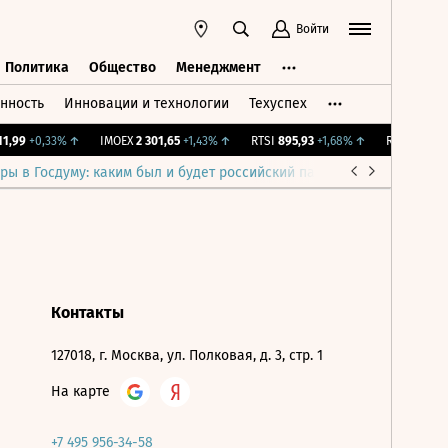
Войти
Политика
Общество
Менеджмент
нность
Инновации и технологии
Техуспех
ть
Политика
Общество
Менеджмент
1,99
+0,33%
↑
IMOEX
2 301,65
+1,43%
↑
RTSI
895,93
+1,68%
↑
RGBI
115,37
ры в Госдуму: каким был и будет российский парламент
Война н
Контакты
127018, г. Москва, ул. Полковая, д. 3, стр. 1
На карте
+7 495 956-34-58