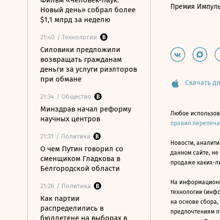
Фильм «Человек-паук:
Премия Импул
Новый день» собрал более
$1,1 млрд за неделю
21:40
/ Технологии
Силовики предложили
возвращать гражданам
деньги за услуги риэлторов
при обмане
Скачать дл
21:34
/ Общество
Минздрав начал реформу
Любое использов
научных центров
правил перепеч
21:31
/ Политика
Новости, аналити
О чем Путин говорил со
данном сайте, не
сменщиком Гладкова в
продаже каких-л
Белгородской области
На информацион
21:26
/ Политика
технологии (инф
Как партии
на основе сбора,
распределились в
предпочтениям п
бюллетене на выборах в