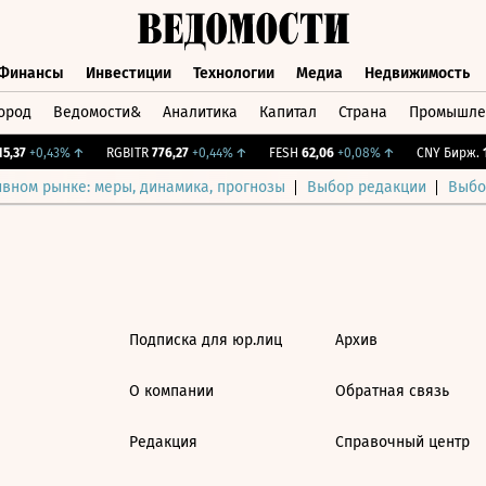
Финансы
Инвестиции
Технологии
Медиа
Недвижимость
ород
Ведомости&
Аналитика
Капитал
Страна
Промышле
а
Финансы
Инвестиции
Технологии
Медиа
Недвижимос
,37
+0,43%
↑
RGBITR
776,27
+0,44%
↑
FESH
62,06
+0,08%
↑
CNY Бирж.
1
ивном рынке: меры, динамика, прогнозы
Выбор редакции
Выбо
Подписка для юр.лиц
Архив
О компании
Обратная связь
Редакция
Справочный центр