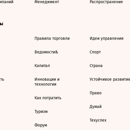
мпаний
Менеджмент
Распространение
ты
Правила торговли
Идеи управления
Ведомости&
Спорт
Капитал
Страна
ть
Инновации и
Устойчивое развити
технологии
Право
Как потратить
Думай
Туризм
Техуспех
Форум