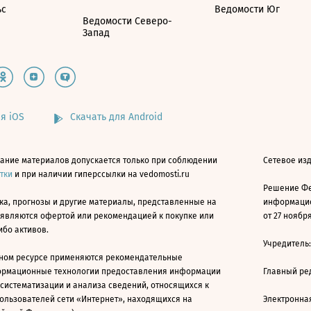
ьс
Ведомости Юг
Ведомости Северо-
Запад
я iOS
Скачать для Android
ание материалов допускается только при соблюдении
Сетевое изд
атки
и при наличии гиперссылки на vedomosti.ru
Решение Фе
ка, прогнозы и другие материалы, представленные на
информацио
 являются офертой или рекомендацией к покупке или
от 27 ноября
ибо активов.
Учредитель
ном ресурсе применяются рекомендательные
ормационные технологии предоставления информации
Главный ре
 систематизации и анализа сведений, относящихся к
ользователей сети «Интернет», находящихся на
Электронна