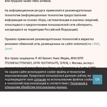
или продаже каких-либо активов.
На информационном ресурсе применяются рекомендательные
технологии (информационные технологии предоставления
информации на основе сбора, систематизации и анализа сведений,
относящихся к предпочтениям пользователей сети «Интернет»,
находящихся на территории Российской Федерации).
Правила применения рекомендательных технологий в виджетах
рекламно-обменной сети, размещенных на сайте vedomosti.ru:
СМИ2
,
24smi
Все права защищены © АО Бизнес Ньюс Медиа, ИНН/КПП
7712108141/771501001, ОГРН 1027739124775, 127018, г. Москва, вн.тер.г.
муниципальный округ Марьина Роща, ул. Полковая, д. 3, стр. 1 1999—
На нашем сайте используются cookie-файлы и технологии
2026
персонализации. Продолжая пользоваться данным сайтом, вы
ОК
подтверждаете свое
согласие
на использование файлов cookie
и технологий персонализации в соответствии с
Политикой в
отношении обработки персональных данных.