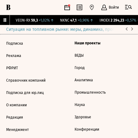
Войти
11%
↑
VEON-RX
59,3
+1,02%
↑
NKNC
47,1
+0,96%
↑
IMOEX
2 294,23
+0,57%
Ситуация на топливном рынке: меры, динамика, прогнозы
Выб
Наши проекты
Подписка
ВЕДЫ
Реклама
Город
РФРИТ
Аналитика
Справочник компаний
Промышленность
Подписка для юр.лиц
Наука
О компании
Здоровье
Редакция
Конференции
Менеджмент