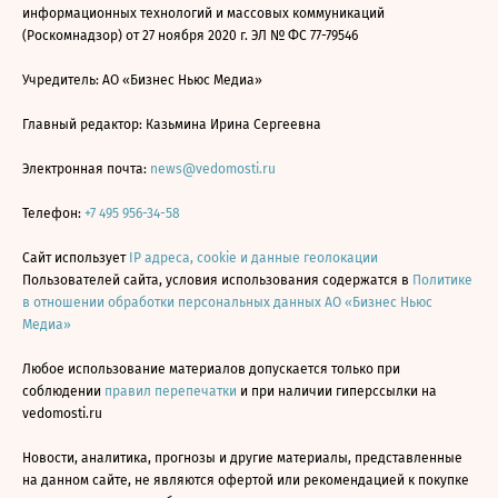
информационных технологий и массовых коммуникаций
(Роскомнадзор) от 27 ноября 2020 г. ЭЛ № ФС 77-79546
Учредитель: АО «Бизнес Ньюс Медиа»
Главный редактор: Казьмина Ирина Сергеевна
Электронная почта:
news@vedomosti.ru
Телефон:
+7 495 956-34-58
Сайт использует
IP адреса, cookie и данные геолокации
Пользователей сайта, условия использования содержатся в
Политике
в отношении обработки персональных данных АО «Бизнес Ньюс
Медиа»
Любое использование материалов допускается только при
соблюдении
правил перепечатки
и при наличии гиперссылки на
vedomosti.ru
Новости, аналитика, прогнозы и другие материалы, представленные
на данном сайте, не являются офертой или рекомендацией к покупке