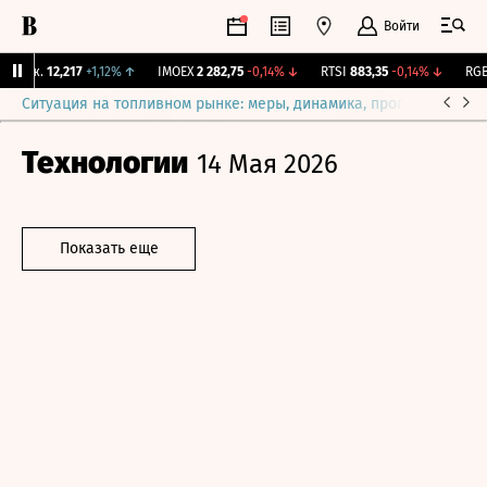
Войти
Бирж.
12,217
+1,12%
↑
IMOEX
2 282,75
-0,14%
↓
RTSI
883,35
-0,14%
↓
RGBI
Ситуация на топливном рынке: меры, динамика, прогнозы
Выб
Технологии
14 Мая 2026
Показать еще