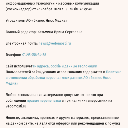
информационных технологий и массовых коммуникаций
(Роскомнадзор) от 27 ноября 2020 г. ЭЛ № ФС 77-79546
Учредитель: АО «Бизнес Ньюс Медиа»
Главный редактор: Казьмина Ирина Сергеевна
Электронная почта:
news@vedomosti.ru
Телефон:
+7 495 956-34-58
Сайт использует
IP адреса, cookie и данные геолокации
Пользователей сайта, условия использования содержатся в
Политике
в отношении обработки персональных данных АО «Бизнес Ньюс
Медиа»
Любое использование материалов допускается только при
соблюдении
правил перепечатки
и при наличии гиперссылки на
vedomosti.ru
Новости, аналитика, прогнозы и другие материалы, представленные
на данном сайте, не являются офертой или рекомендацией к покупке