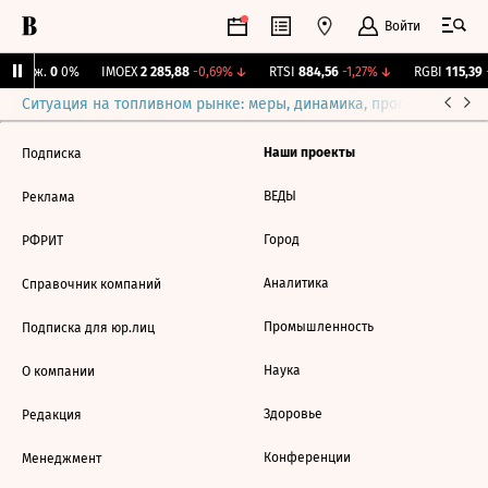
Войти
 Бирж.
0
0%
IMOEX
2 285,88
-0,69%
↓
RTSI
884,56
-1,27%
↓
RGBI
115,39
+
Ситуация на топливном рынке: меры, динамика, прогнозы
Выб
Наши проекты
Подписка
ВЕДЫ
Реклама
Город
РФРИТ
Аналитика
Справочник компаний
Промышленность
Подписка для юр.лиц
Наука
О компании
Здоровье
Редакция
Конференции
Менеджмент