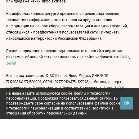
или продаже каких-либо активов.
На информационном ресурсе применяются рекомендательные
технологии (информационные технологии предоставления
информации на основе сбора, систематизации и анализа сведений,
относящихся к предпочтениям пользователей сети «Интернет»,
находящихся на территории Российской Федерации).
Правила применения рекомендательных технологий в виджетах
рекламно-обменной сети, размещенных на сайте vedomosti.ru:
СМИ2
,
24smi
Все права защищены © АО Бизнес Ньюс Медиа, ИНН/КПП
7712108141/771501001, ОГРН 1027739124775, 127018, г. Москва, вн.тер.г.
муниципальный округ Марьина Роща, ул. Полковая, д. 3, стр. 1 1999—
На нашем сайте используются cookie-файлы и технологии
2026
персонализации. Продолжая пользоваться данным сайтом, вы
ОК
подтверждаете свое
согласие
на использование файлов cookie
и технологий персонализации в соответствии с
Политикой в
отношении обработки персональных данных.