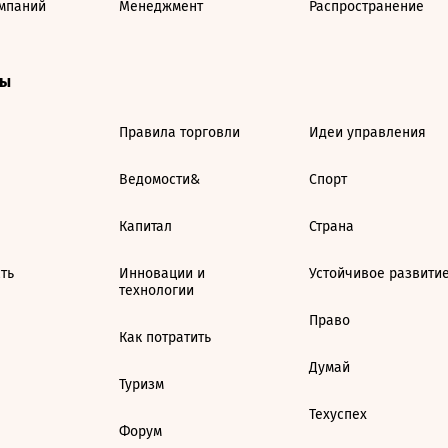
мпаний
Менеджмент
Распространение
ты
Правила торговли
Идеи управления
Ведомости&
Спорт
Капитал
Страна
ть
Инновации и
Устойчивое развити
технологии
Право
Как потратить
Думай
Туризм
Техуспех
Форум