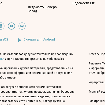
ьс
Ведомости Юг
Ведомости Северо-
Запад
я iOS
Скачать для Android
ание материалов допускается только при соблюдении
Сетевое изд
атки
и при наличии гиперссылки на vedomosti.ru
Решение Фе
ка, прогнозы и другие материалы, представленные на
информацио
 являются офертой или рекомендацией к покупке или
от 27 ноября
ибо активов.
Учредитель
ном ресурсе применяются рекомендательные
ормационные технологии предоставления информации
Главный ре
 систематизации и анализа сведений, относящихся к
ользователей сети «Интернет», находящихся на
Электронна