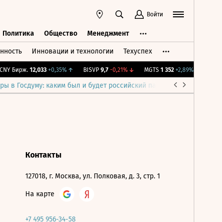
Войти
Политика
Общество
Менеджмент
нность
Инновации и технологии
Техуспех
ть
Политика
Общество
Менеджмент
NY Бирж.
12,033
+0,35%
↑
BISVP
9,7
-0,21%
↓
MGTS
1 352
+2,89%
↑
IMOEX
ры в Госдуму: каким был и будет российский парламент
Война н
Контакты
127018, г. Москва, ул. Полковая, д. 3, стр. 1
На карте
+7 495 956-34-58