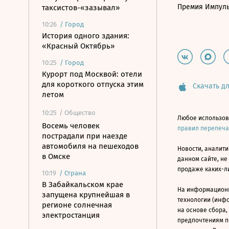
Премия Импул
таксистов-«зазывал»
10:26
/
Город
История одного здания:
«Красный Октябрь»
10:25
/
Город
Курорт под Москвой: отели
для короткого отпуска этим
Скачать дл
летом
10:25
/ Общество
Любое использов
Восемь человек
правил перепеч
пострадали при наезде
автомобиля на пешеходов
Новости, аналити
в Омске
данном сайте, не
продаже каких-л
10:19
/
Страна
В Забайкальском крае
На информацион
запущена крупнейшая в
технологии (инф
регионе солнечная
на основе сбора,
электростанция
предпочтениям п