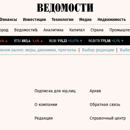
Финансы
Инвестиции
Технологии
Медиа
Недвижимость
ород
Ведомости&
Аналитика
Капитал
Страна
Промышле
а
Финансы
Инвестиции
Технологии
Медиа
Недвижимос
%
↓
RTSI
883,4
-1,4%
↓
RGBI
115,22
+0,07%
↑
RGBITR
775,58
+0,1%
↑
C
ивном рынке: меры, динамика, прогнозы
Выбор редакции
Выбо
Подписка для юр.лиц
Архив
О компании
Обратная связь
Редакция
Справочный центр