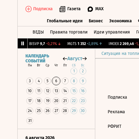
Подписка
Газета
MAX
Глобальные идеи
Бизнес
Экономика
ВЕДЫ
Правила торговли
Идеи управления
Г
Глобальные идеи
Бизнес
Экономик
33
+0,35%
↑
BISVP
9,7
-0,21%
↓
MGTS
1 352
+2,89%
↑
IMOEX
2 269,46
-1,4
Ситуация на топл
КАЛЕНДАРЬ
Август
СОБЫТИЙ
Пн
Вт
Ср
Чт
Пт
Сб
Вс
1
2
3
4
5
6
7
8
9
10
11
12
13
14
15
16
Подписка
17
18
19
20
21
22
23
24
25
26
27
28
29
30
Реклама
31
РФРИТ
6 августа 2026