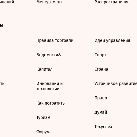
мпаний
Менеджмент
Распространение
ты
Правила торговли
Идеи управления
Ведомости&
Спорт
Капитал
Страна
ть
Инновации и
Устойчивое развити
технологии
Право
Как потратить
Думай
Туризм
Техуспех
Форум