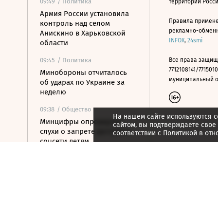
09:49
/ Политика
территории Росс
Армия России установила
Правила примене
контроль над селом
рекламно-обменно
Анискино в Харьковской
INFOX
,
24smi
области
09:45
/ Политика
Все права защищ
7712108141/7715010
Минобороны отчиталось
муниципальный окр
об ударах по Украине за
неделю
09:38
/ Общество
На нашем сайте используются c
Минцифры опровергло
сайтом, вы подтверждаете свое
слухи о запрете доступа в
соответствии с
Политикой в отн
соцсети детям
09:26
/ Экономика
Минфин: от сжатия сроков
реализации
конфискованного
имущества сократятся
расходы