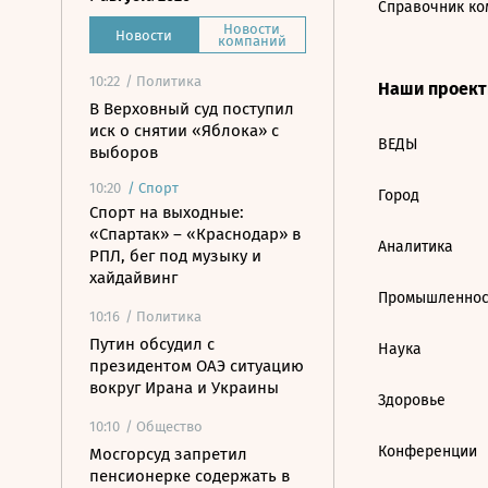
Справочник ко
Новости
Новости
компаний
10:22
/ Политика
Наши проек
В Верховный суд поступил
иск о снятии «Яблока» с
ВЕДЫ
выборов
10:20
/
Спорт
Город
Спорт на выходные:
«Спартак» – «Краснодар» в
Аналитика
РПЛ, бег под музыку и
хайдайвинг
Промышленнос
10:16
/ Политика
Путин обсудил с
Наука
президентом ОАЭ ситуацию
вокруг Ирана и Украины
Здоровье
10:10
/ Общество
Конференции
Мосгорсуд запретил
пенсионерке содержать в