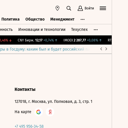
Войти
Политика
Общество
Менеджмент
нность
Инновации и технологии
Техуспех
ть
Политика
Общество
Менеджмент
,46%
↓
CNY Бирж.
12,17
+0,74%
↑
IMOEX
2 287,77
+0,08%
↑
RTSI
885,29
+0
ры в Госдуму: каким был и будет российский парламент
Война н
Контакты
127018, г. Москва, ул. Полковая, д. 3, стр. 1
На карте
+7 495 956-34-58