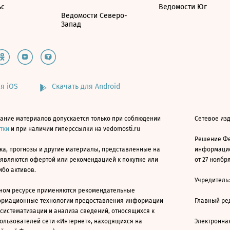
ьс
Ведомости Юг
Ведомости Северо-
Запад
я iOS
Скачать для Android
ание материалов допускается только при соблюдении
Сетевое изд
атки
и при наличии гиперссылки на vedomosti.ru
Решение Фе
ка, прогнозы и другие материалы, представленные на
информацио
 являются офертой или рекомендацией к покупке или
от 27 ноября
ибо активов.
Учредитель
ном ресурсе применяются рекомендательные
ормационные технологии предоставления информации
Главный ре
 систематизации и анализа сведений, относящихся к
ользователей сети «Интернет», находящихся на
Электронна