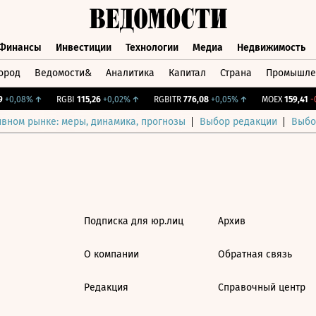
Финансы
Инвестиции
Технологии
Медиа
Недвижимость
ород
Ведомости&
Аналитика
Капитал
Страна
Промышле
а
Финансы
Инвестиции
Технологии
Медиа
Недвижимос
+0,08%
↑
RGBI
115,26
+0,02%
↑
RGBITR
776,08
+0,05%
↑
MOEX
159,41
-0
ивном рынке: меры, динамика, прогнозы
Выбор редакции
Выбо
Подписка для юр.лиц
Архив
О компании
Обратная связь
Редакция
Справочный центр