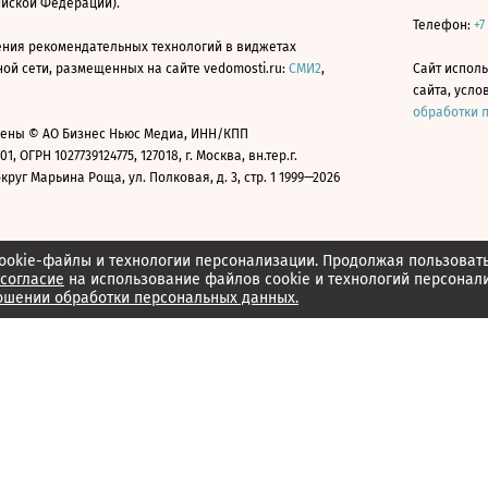
ийской Федерации).
Телефон:
+7
ния рекомендательных технологий в виджетах
й сети, размещенных на сайте vedomosti.ru:
СМИ2
,
Сайт испол
сайта, усл
обработки 
ены © АО Бизнес Ньюс Медиа, ИНН/КПП
01, ОГРН 1027739124775, 127018, г. Москва, вн.тер.г.
уг Марьина Роща, ул. Полковая, д. 3, стр. 1 1999—2026
ookie-файлы и технологии персонализации. Продолжая пользоват
согласие
на использование файлов cookie и технологий персонал
ошении обработки персональных данных.