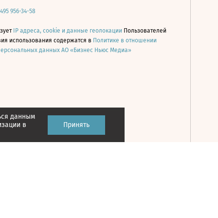
 495 956-34-58
ьзует
IP адреса, cookie и данные геолокации
Пользователей
овия использования содержатся в
Политике в отношении
персональных данных АО «Бизнес Ньюс Медиа»
ься данным
Принять
изации в