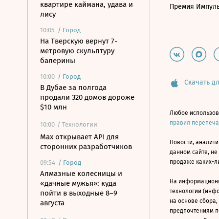
квартире каймана, удава и
Премия Импул
лису
10:05
/
Город
На Тверскую вернут 7-
метровую скульптуру
балерины
10:00
/
Город
Скачать дл
В Дубае за полгода
продали 320 домов дороже
$10 млн
Любое использов
правил перепеч
10:00
/ Технологии
Mах открывает API для
Новости, аналити
сторонних разработчиков
данном сайте, не
продаже каких-л
09:54
/
Город
Алмазные колесницы и
На информацион
«дачные мужья»: куда
технологии (инф
пойти в выходные 8–9
на основе сбора,
августа
предпочтениям п