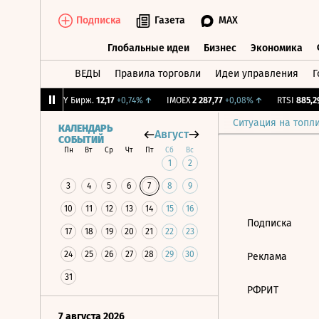
Подписка
Газета
MAX
Глобальные идеи
Бизнес
Экономика
ВЕДЫ
Правила торговли
Идеи управления
Г
Глобальные идеи
Бизнес
Экономик
-0,46%
↓
CNY Бирж.
12,17
+0,74%
↑
IMOEX
2 287,77
+0,08%
↑
RTSI
885,29
Ситуация на топл
КАЛЕНДАРЬ
Август
СОБЫТИЙ
Пн
Вт
Ср
Чт
Пт
Сб
Вс
1
2
3
4
5
6
7
8
9
10
11
12
13
14
15
16
Подписка
17
18
19
20
21
22
23
24
25
26
27
28
29
30
Реклама
31
РФРИТ
7 августа 2026