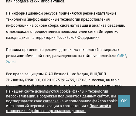
или продаже каких-либо активов.
На информационном ресурсе применяются рекомендательные
технологии (информационные технологии предоставления
информации на основе сбора, систематизации и анализа сведений,
относящихся к предпочтениям пользователей сети «Интернет»,
находящихся на территории Российской Федерации).
Правила применения рекомендательных технологий в виджетах
рекламно-обменной сети, размещенных на сайте vedomosti.ru:
СМИ2
,
24smi
Все права защищены © АО Бизнес Ньюс Медиа, ИНН/КПП
7712108141/771501001, ОГРН 1027739124775, 127018, г. Москва, вн.тер.г.
муниципальный округ Марьина Роща, ул. Полковая, д. 3, стр. 1 1999—
На нашем сайте используются cookie-файлы и технологии
2026
персонализации. Продолжая пользоваться данным сайтом, вы
ОК
подтверждаете свое
согласие
на использование файлов cookie
и технологий персонализации в соответствии с
Политикой в
отношении обработки персональных данных.