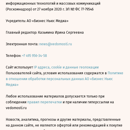
информационных технологий и массовых коммуникаций
(Роскомнадзор) от 27 ноября 2020 г. ЭЛ № ФС 77-79546
Учредитель: АО «Бизнес Ньюс Медиа»
Главный редактор: Казьмина Ирина Сергеевна
Электронная почта:
news@vedomosti.ru
Телефон:
+7 495 956-34-58
Сайт использует
IP адреса, cookie и данные геолокации
Пользователей сайта, условия использования содержатся в
Политике
в отношении обработки персональных данных АО «Бизнес Ньюс
Медиа»
Любое использование материалов допускается только при
соблюдении
правил перепечатки
и при наличии гиперссылки на
vedomosti.ru
Новости, аналитика, прогнозы и другие материалы, представленные
на данном сайте, не являются офертой или рекомендацией к покупке