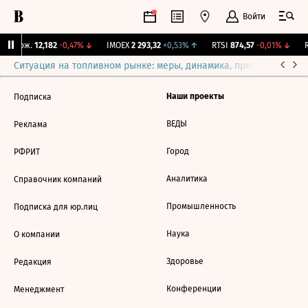
Войти
Y Бирж.
12,182
-0,47%
↓
IMOEX
2 293,32
+0,53%
↑
RTSI
874,57
-0,01%
↓
R
Ситуация на топливном рынке: меры, динамика, прогнозы
Выб
Наши проекты
Подписка
ВЕДЫ
Реклама
Город
РФРИТ
Аналитика
Справочник компаний
Промышленность
Подписка для юр.лиц
Наука
О компании
Здоровье
Редакция
Конференции
Менеджмент