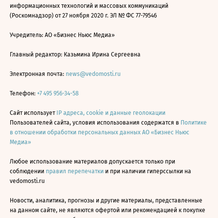
информационных технологий и массовых коммуникаций
(Роскомнадзор) от 27 ноября 2020 г. ЭЛ № ФС 77-79546
Учредитель: АО «Бизнес Ньюс Медиа»
Главный редактор: Казьмина Ирина Сергеевна
Электронная почта:
news@vedomosti.ru
Телефон:
+7 495 956-34-58
Сайт использует
IP адреса, cookie и данные геолокации
Пользователей сайта, условия использования содержатся в
Политике
в отношении обработки персональных данных АО «Бизнес Ньюс
Медиа»
Любое использование материалов допускается только при
соблюдении
правил перепечатки
и при наличии гиперссылки на
vedomosti.ru
Новости, аналитика, прогнозы и другие материалы, представленные
на данном сайте, не являются офертой или рекомендацией к покупке