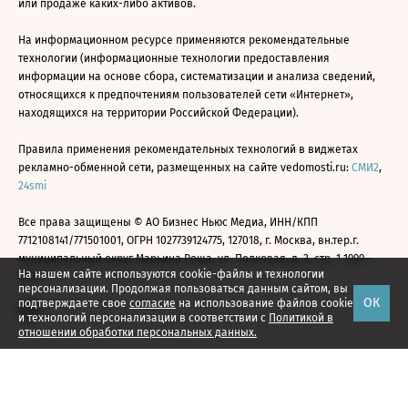
или продаже каких-либо активов.
На информационном ресурсе применяются рекомендательные
технологии (информационные технологии предоставления
информации на основе сбора, систематизации и анализа сведений,
относящихся к предпочтениям пользователей сети «Интернет»,
находящихся на территории Российской Федерации).
Правила применения рекомендательных технологий в виджетах
рекламно-обменной сети, размещенных на сайте vedomosti.ru:
СМИ2
,
24smi
Все права защищены © АО Бизнес Ньюс Медиа, ИНН/КПП
7712108141/771501001, ОГРН 1027739124775, 127018, г. Москва, вн.тер.г.
муниципальный округ Марьина Роща, ул. Полковая, д. 3, стр. 1 1999—
На нашем сайте используются cookie-файлы и технологии
2026
персонализации. Продолжая пользоваться данным сайтом, вы
ОК
подтверждаете свое
согласие
на использование файлов cookie
и технологий персонализации в соответствии с
Политикой в
отношении обработки персональных данных.