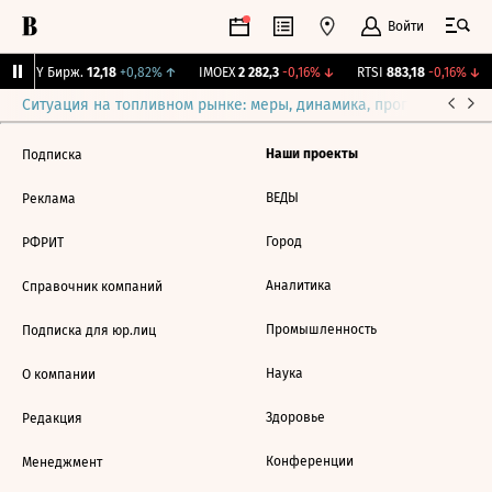
Войти
CNY Бирж.
12,18
+0,82%
↑
IMOEX
2 282,3
-0,16%
↓
RTSI
883,18
-0,16%
↓
Ситуация на топливном рынке: меры, динамика, прогнозы
Выб
Наши проекты
Подписка
ВЕДЫ
Реклама
Город
РФРИТ
Аналитика
Справочник компаний
Промышленность
Подписка для юр.лиц
Наука
О компании
Здоровье
Редакция
Конференции
Менеджмент