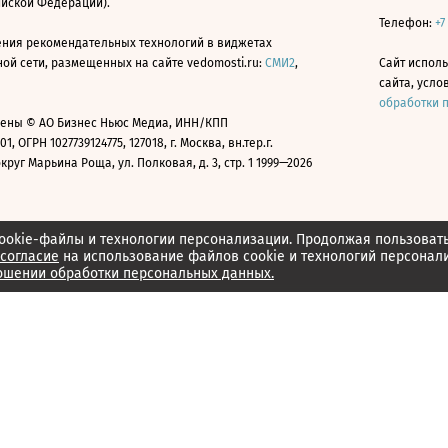
ийской Федерации).
Телефон:
+7
ния рекомендательных технологий в виджетах
й сети, размещенных на сайте vedomosti.ru:
СМИ2
,
Сайт испол
сайта, усл
обработки 
ены © АО Бизнес Ньюс Медиа, ИНН/КПП
01, ОГРН 1027739124775, 127018, г. Москва, вн.тер.г.
уг Марьина Роща, ул. Полковая, д. 3, стр. 1 1999—2026
ookie-файлы и технологии персонализации. Продолжая пользоват
согласие
на использование файлов cookie и технологий персонал
ошении обработки персональных данных.