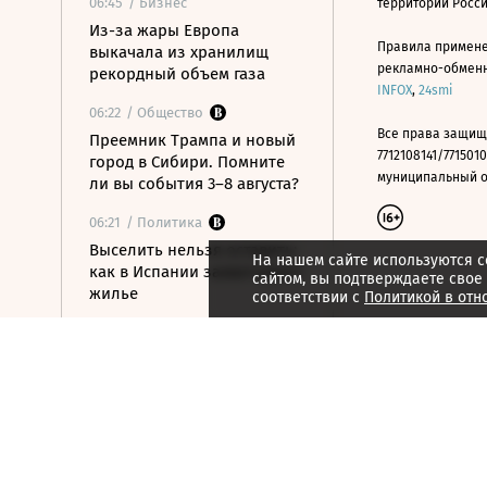
06:45
/ Бизнес
территории Росс
Из-за жары Европа
Правила примене
выкачала из хранилищ
рекламно-обменно
рекордный объем газа
INFOX
,
24smi
06:22
/ Общество
Все права защищ
Преемник Трампа и новый
7712108141/7715010
город в Сибири. Помните
муниципальный окр
ли вы события 3–8 августа?
06:21
/ Политика
Выселить нельзя оставить:
На нашем сайте используются c
как в Испании захватывают
сайтом, вы подтверждаете свое
жилье
соответствии с
Политикой в отн
06:11
/ Политика
Российские силы ПВО
утром сбили 83
беспилотника
06:01
/ Технологии
Китайские машины