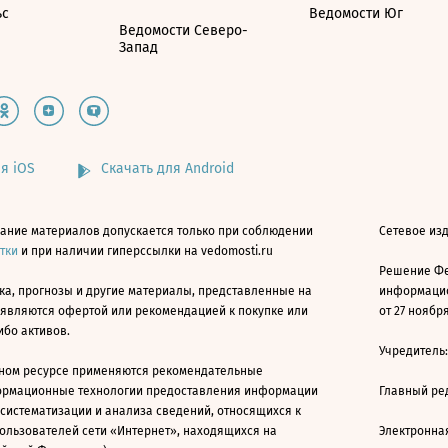
ьс
Ведомости Юг
Ведомости Северо-
Запад
я iOS
Скачать для Android
ание материалов допускается только при соблюдении
Сетевое изд
атки
и при наличии гиперссылки на vedomosti.ru
Решение Фе
ка, прогнозы и другие материалы, представленные на
информацио
 являются офертой или рекомендацией к покупке или
от 27 ноября
ибо активов.
Учредитель
ном ресурсе применяются рекомендательные
ормационные технологии предоставления информации
Главный ре
 систематизации и анализа сведений, относящихся к
ользователей сети «Интернет», находящихся на
Электронна