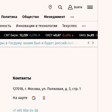
Войти
Политика
Общество
Менеджмент
нность
Инновации и технологии
Техуспех
ть
Политика
Общество
Менеджмент
CNY Бирж.
12,239
+1,31%
↑
OKEY
40,67
-0,49%
↓
YAKG
34,85
-0,29%
↓
I
ры в Госдуму: каким был и будет российский парламент
Война н
Контакты
127018, г. Москва, ул. Полковая, д. 3, стр. 1
На карте
+7 495 956-34-58