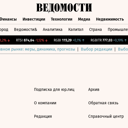
Финансы
Инвестиции
Технологии
Медиа
Недвижимость
ород
Ведомости&
Аналитика
Капитал
Страна
Промышле
а
Финансы
Инвестиции
Технологии
Медиа
Недвижимос
,2%
↓
RTSI
874,64
-1,12%
↓
RGBI
115,29
+0,1%
↑
RGBITR
777,03
+0,19%
↑
ивном рынке: меры, динамика, прогнозы
Выбор редакции
Выбо
Подписка для юр.лиц
Архив
О компании
Обратная связь
Редакция
Справочный центр