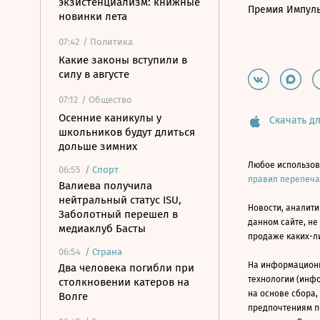
экзистенциализм: книжные
Премия Импул
новинки лета
07:42
/ Политика
Какие законы вступили в
силу в августе
07:12
/ Общество
Осенние каникулы у
Скачать дл
школьников будут длиться
дольше зимних
Любое использов
06:55
/
Спорт
правил перепеч
Валиева получила
нейтральный статус ISU,
Новости, аналити
Заболотный перешел в
данном сайте, не
медиаклуб Басты
продаже каких-л
06:54
/
Страна
На информацион
Два человека погибли при
технологии (инф
столкновении катеров на
на основе сбора,
Волге
предпочтениям п