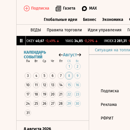
Подписка
Газета
MAX
Глобальные идеи
Бизнес
Экономика
ВЕДЫ
Правила торговли
Идеи управления
Г
Глобальные идеи
Бизнес
Экономик
239
+1,31%
↑
OKEY
40,67
-0,49%
↓
YAKG
34,85
-0,29%
↓
IMOEX
2 281,31
-0
Ситуация на топл
КАЛЕНДАРЬ
Август
СОБЫТИЙ
Пн
Вт
Ср
Чт
Пт
Сб
Вс
1
2
3
4
5
6
7
8
9
10
11
12
13
14
15
16
Подписка
17
18
19
20
21
22
23
24
25
26
27
28
29
30
Реклама
31
РФРИТ
8 августа 2026