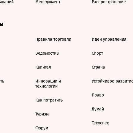
мпаний
Менеджмент
Распространение
ты
Правила торговли
Идеи управления
Ведомости&
Спорт
Капитал
Страна
ть
Инновации и
Устойчивое развити
технологии
Право
Как потратить
Думай
Туризм
Техуспех
Форум