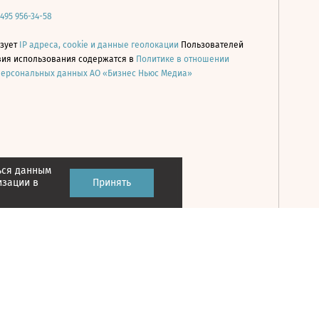
 495 956-34-58
ьзует
IP адреса, cookie и данные геолокации
Пользователей
овия использования содержатся в
Политике в отношении
персональных данных АО «Бизнес Ньюс Медиа»
ься данным
Принять
изации в