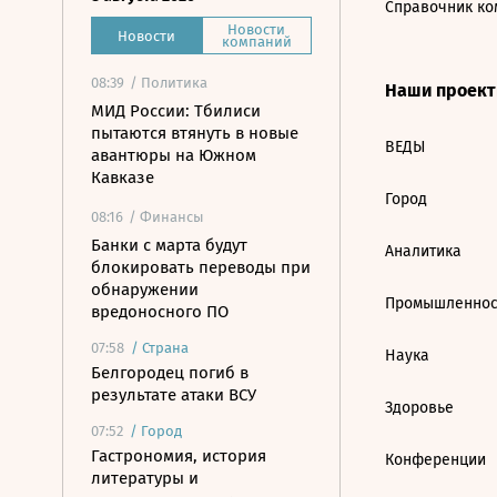
Справочник ко
Новости
Новости
компаний
08:39
/ Политика
Наши проек
МИД России: Тбилиси
пытаются втянуть в новые
ВЕДЫ
авантюры на Южном
Кавказе
Город
08:16
/ Финансы
Банки с марта будут
Аналитика
блокировать переводы при
обнаружении
Промышленнос
вредоносного ПО
07:58
/
Страна
Наука
Белгородец погиб в
результате атаки ВСУ
Здоровье
07:52
/
Город
Гастрономия, история
Конференции
литературы и