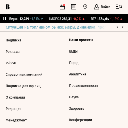
Войти
CNY Бирж.
12,239
+1,31%
↑
IMOEX
2 281,31
-0,2%
↓
RTSI
874,64
-1,12%
↓
Ситуация на топливном рынке: меры, динамика, прогнозы
Выб
Наши проекты
Подписка
ВЕДЫ
Реклама
Город
РФРИТ
Аналитика
Справочник компаний
Промышленность
Подписка для юр.лиц
Наука
О компании
Здоровье
Редакция
Конференции
Менеджмент