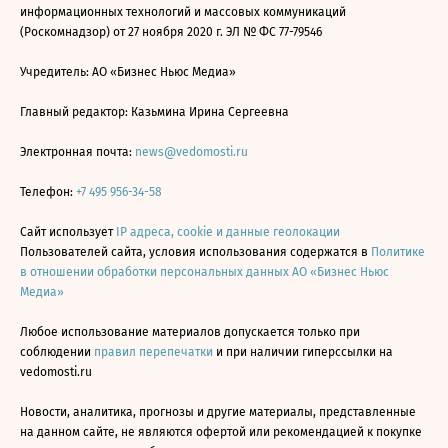
информационных технологий и массовых коммуникаций
(Роскомнадзор) от 27 ноября 2020 г. ЭЛ № ФС 77-79546
Учредитель: АО «Бизнес Ньюс Медиа»
Главный редактор: Казьмина Ирина Сергеевна
Электронная почта:
news@vedomosti.ru
Телефон:
+7 495 956-34-58
Сайт использует
IP адреса, cookie и данные геолокации
Пользователей сайта, условия использования содержатся в
Политике
в отношении обработки персональных данных АО «Бизнес Ньюс
Медиа»
Любое использование материалов допускается только при
соблюдении
правил перепечатки
и при наличии гиперссылки на
vedomosti.ru
Новости, аналитика, прогнозы и другие материалы, представленные
на данном сайте, не являются офертой или рекомендацией к покупке