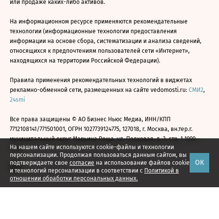
или продаже каких-либо активов.
На информационном ресурсе применяются рекомендательные
технологии (информационные технологии предоставления
информации на основе сбора, систематизации и анализа сведений,
относящихся к предпочтениям пользователей сети «Интернет»,
находящихся на территории Российской Федерации).
Правила применения рекомендательных технологий в виджетах
рекламно-обменной сети, размещенных на сайте vedomosti.ru:
СМИ2
,
24smi
Все права защищены © АО Бизнес Ньюс Медиа, ИНН/КПП
7712108141/771501001, ОГРН 1027739124775, 127018, г. Москва, вн.тер.г.
муниципальный округ Марьина Роща, ул. Полковая, д. 3, стр. 1 1999—
На нашем сайте используются cookie-файлы и технологии
2026
персонализации. Продолжая пользоваться данным сайтом, вы
ОК
подтверждаете свое
согласие
на использование файлов cookie
и технологий персонализации в соответствии с
Политикой в
отношении обработки персональных данных.