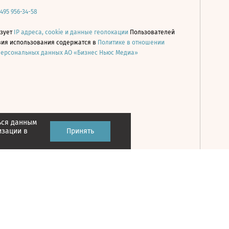
 495 956-34-58
ьзует
IP адреса, cookie и данные геолокации
Пользователей
овия использования содержатся в
Политике в отношении
персональных данных АО «Бизнес Ньюс Медиа»
ься данным
Принять
изации в