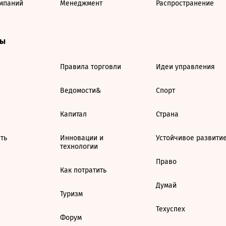
мпаний
Менеджмент
Распространение
ты
Правила торговли
Идеи управления
Ведомости&
Спорт
Капитал
Страна
ть
Инновации и
Устойчивое развити
технологии
Право
Как потратить
Думай
Туризм
Техуспех
Форум