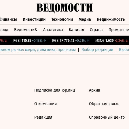
Финансы
Инвестиции
Технологии
Медиа
Недвижимость
ород
Ведомости&
Аналитика
Капитал
Страна
Промышле
а
Финансы
Инвестиции
Технологии
Медиа
Недвижимос
%
↓
RGBI
115,35
+0,18%
↑
RGBITR
776,42
+0,21%
↑
MSNG
1,639
-2,24%
↓
ивном рынке: меры, динамика, прогнозы
Выбор редакции
Выбо
Подписка для юр.лиц
Архив
О компании
Обратная связь
Редакция
Справочный центр