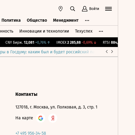
Войти
Политика
Общество
Менеджмент
нность
Инновации и технологии
Техуспех
ть
Политика
Общество
Менеджмент
CNY Бирж.
12,081
+0,76%
↑
IMOEX
2 285,88
-0,69%
↓
RTSI
884,56
-1,27%
↓
ры в Госдуму: каким был и будет российский парламент
Война н
Контакты
127018, г. Москва, ул. Полковая, д. 3, стр. 1
На карте
+7 495 956-34-58