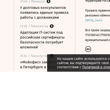
территории Росс
21:40
/ Финансы
У долговых консультантов
Правила примене
появились единые правила
рекламно-обменно
работы с должниками
INFOX
,
24smi
21:38
/ Технологии
Все права защищ
Адаптация IT-систем под
7712108141/7715010
российские сертификаты
муниципальный окр
безопасности потребует
вложений
21:34
/ Технологии
На нашем сайте используются c
«Мойофис» закрыл офисы
сайтом, вы подтверждаете свое
в Петербурге и Иннополисе
соответствии с
Политикой в отн
21:33
/ Политика
Россия поддержала
расширение
авиасообщения с
Казахстаном
21:28
/ Недвижимость