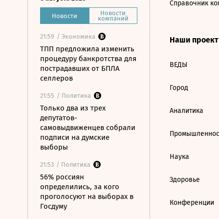
Справочник ко
Новости
Новости
компаний
21:59
/ Экономика
Наши проек
ТПП предложила изменить
процедуру банкротства для
ВЕДЫ
пострадавших от БПЛА
селлеров
Город
21:55
/ Политика
Только два из трех
Аналитика
депутатов-
самовыдвиженцев собрали
Промышленнос
подписи на думские
выборы
Наука
21:53
/ Политика
56% россиян
Здоровье
определились, за кого
проголосуют на выборах в
Конференции
Госдуму