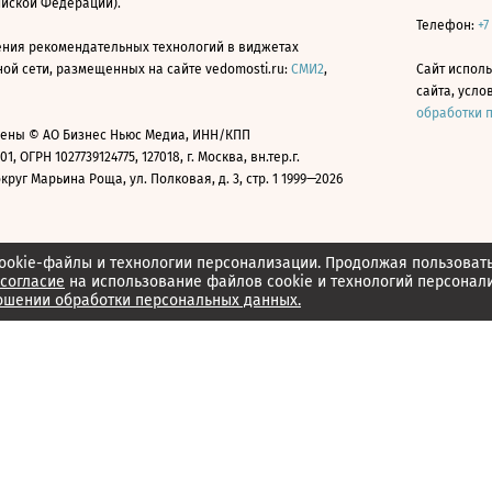
ийской Федерации).
Телефон:
+7
ния рекомендательных технологий в виджетах
й сети, размещенных на сайте vedomosti.ru:
СМИ2
,
Сайт испол
сайта, усл
обработки 
ены © АО Бизнес Ньюс Медиа, ИНН/КПП
01, ОГРН 1027739124775, 127018, г. Москва, вн.тер.г.
уг Марьина Роща, ул. Полковая, д. 3, стр. 1 1999—2026
ookie-файлы и технологии персонализации. Продолжая пользоват
согласие
на использование файлов cookie и технологий персонал
ошении обработки персональных данных.