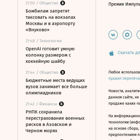
21:50
/ Общество
Премия Импул
Бомбилам запретят
таксовать на вокзалах
Москвы и в аэропорту
«Внуково»
21:48
/ Технологии
OpenAI готовит умную
Скачать дл
колонку размером с
хоккейную шайбу
21:44
/ Общество
Любое использов
правил перепеч
Бюджетные места ведущих
вузов занимает все больше
Новости, аналити
олимпиадников
данном сайте, не
продаже каких-л
21:42
/ Финансы
РНПК сохранила
На информацион
перестрахование военных
технологии (инф
рисков в Азовском и
на основе сбора,
Черном морях
предпочтениям п