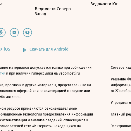
ьс
Ведомости Юг
Ведомости Северо-
Запад
я iOS
Скачать для Android
ание материалов допускается только при соблюдении
Сетевое изд
атки
и при наличии гиперссылки на vedomosti.ru
Решение Фе
ка, прогнозы и другие материалы, представленные на
информацио
 являются офертой или рекомендацией к покупке или
от 27 ноября
ибо активов.
Учредитель
ном ресурсе применяются рекомендательные
ормационные технологии предоставления информации
Главный ре
 систематизации и анализа сведений, относящихся к
ользователей сети «Интернет», находящихся на
Электронна