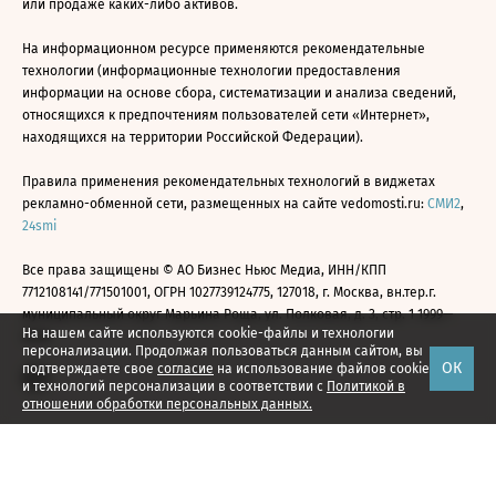
или продаже каких-либо активов.
На информационном ресурсе применяются рекомендательные
технологии (информационные технологии предоставления
информации на основе сбора, систематизации и анализа сведений,
относящихся к предпочтениям пользователей сети «Интернет»,
находящихся на территории Российской Федерации).
Правила применения рекомендательных технологий в виджетах
рекламно-обменной сети, размещенных на сайте vedomosti.ru:
СМИ2
,
24smi
Все права защищены © АО Бизнес Ньюс Медиа, ИНН/КПП
7712108141/771501001, ОГРН 1027739124775, 127018, г. Москва, вн.тер.г.
муниципальный округ Марьина Роща, ул. Полковая, д. 3, стр. 1 1999—
На нашем сайте используются cookie-файлы и технологии
2026
персонализации. Продолжая пользоваться данным сайтом, вы
ОК
подтверждаете свое
согласие
на использование файлов cookie
и технологий персонализации в соответствии с
Политикой в
отношении обработки персональных данных.