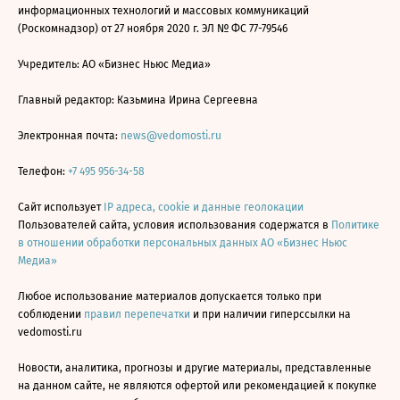
информационных технологий и массовых коммуникаций
(Роскомнадзор) от 27 ноября 2020 г. ЭЛ № ФС 77-79546
Учредитель: АО «Бизнес Ньюс Медиа»
Главный редактор: Казьмина Ирина Сергеевна
Электронная почта:
news@vedomosti.ru
Телефон:
+7 495 956-34-58
Сайт использует
IP адреса, cookie и данные геолокации
Пользователей сайта, условия использования содержатся в
Политике
в отношении обработки персональных данных АО «Бизнес Ньюс
Медиа»
Любое использование материалов допускается только при
соблюдении
правил перепечатки
и при наличии гиперссылки на
vedomosti.ru
Новости, аналитика, прогнозы и другие материалы, представленные
на данном сайте, не являются офертой или рекомендацией к покупке