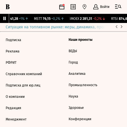
Войти
OKEY
41,28
+1%
↑
MSTT
76,15
+0,2%
↑
IMOEX
2 281,31
-0,2%
↓
RTSI
874,6
Ситуация на топливном рынке: меры, динамика, прогнозы
Выб
Наши проекты
Подписка
ВЕДЫ
Реклама
Город
РФРИТ
Аналитика
Справочник компаний
Промышленность
Подписка для юр.лиц
Наука
О компании
Здоровье
Редакция
Конференции
Менеджмент