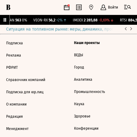
Войти
AVAN
563
0%
VEON-RX
56,2
+2%
↑
IMOEX
2 285,88
-0,69%
↓
RTSI
884,5
Ситуация на топливном рынке: меры, динамика, прогнозы
Выб
Наши проекты
Подписка
ВЕДЫ
Реклама
Город
РФРИТ
Аналитика
Справочник компаний
Промышленность
Подписка для юр.лиц
Наука
О компании
Здоровье
Редакция
Конференции
Менеджмент