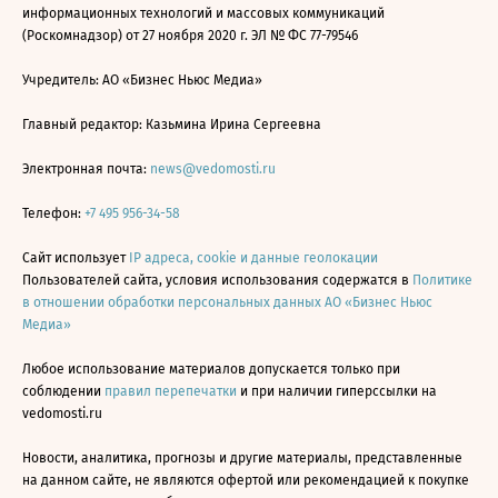
информационных технологий и массовых коммуникаций
(Роскомнадзор) от 27 ноября 2020 г. ЭЛ № ФС 77-79546
Учредитель: АО «Бизнес Ньюс Медиа»
Главный редактор: Казьмина Ирина Сергеевна
Электронная почта:
news@vedomosti.ru
Телефон:
+7 495 956-34-58
Сайт использует
IP адреса, cookie и данные геолокации
Пользователей сайта, условия использования содержатся в
Политике
в отношении обработки персональных данных АО «Бизнес Ньюс
Медиа»
Любое использование материалов допускается только при
соблюдении
правил перепечатки
и при наличии гиперссылки на
vedomosti.ru
Новости, аналитика, прогнозы и другие материалы, представленные
на данном сайте, не являются офертой или рекомендацией к покупке