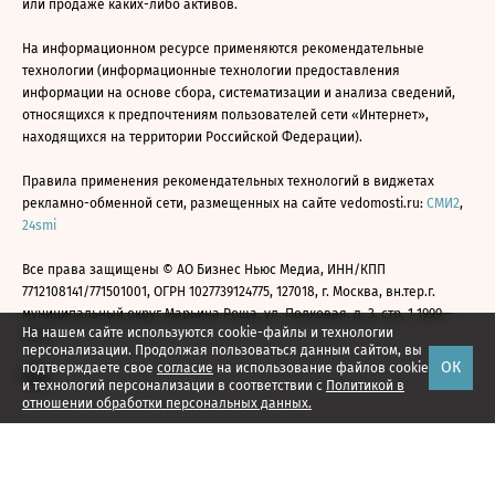
или продаже каких-либо активов.
На информационном ресурсе применяются рекомендательные
технологии (информационные технологии предоставления
информации на основе сбора, систематизации и анализа сведений,
относящихся к предпочтениям пользователей сети «Интернет»,
находящихся на территории Российской Федерации).
Правила применения рекомендательных технологий в виджетах
рекламно-обменной сети, размещенных на сайте vedomosti.ru:
СМИ2
,
24smi
Все права защищены © АО Бизнес Ньюс Медиа, ИНН/КПП
7712108141/771501001, ОГРН 1027739124775, 127018, г. Москва, вн.тер.г.
муниципальный округ Марьина Роща, ул. Полковая, д. 3, стр. 1 1999—
На нашем сайте используются cookie-файлы и технологии
2026
персонализации. Продолжая пользоваться данным сайтом, вы
ОК
подтверждаете свое
согласие
на использование файлов cookie
и технологий персонализации в соответствии с
Политикой в
отношении обработки персональных данных.