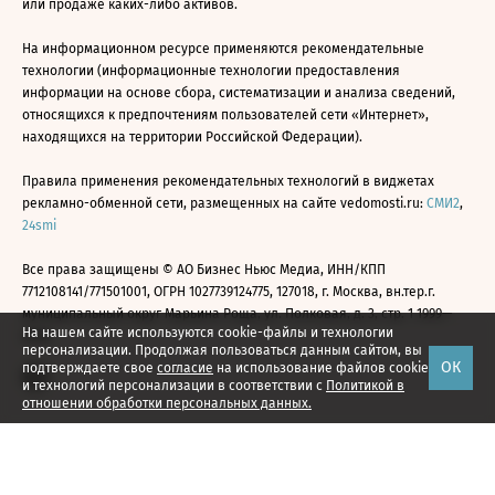
или продаже каких-либо активов.
На информационном ресурсе применяются рекомендательные
технологии (информационные технологии предоставления
информации на основе сбора, систематизации и анализа сведений,
относящихся к предпочтениям пользователей сети «Интернет»,
находящихся на территории Российской Федерации).
Правила применения рекомендательных технологий в виджетах
рекламно-обменной сети, размещенных на сайте vedomosti.ru:
СМИ2
,
24smi
Все права защищены © АО Бизнес Ньюс Медиа, ИНН/КПП
7712108141/771501001, ОГРН 1027739124775, 127018, г. Москва, вн.тер.г.
муниципальный округ Марьина Роща, ул. Полковая, д. 3, стр. 1 1999—
На нашем сайте используются cookie-файлы и технологии
2026
персонализации. Продолжая пользоваться данным сайтом, вы
ОК
подтверждаете свое
согласие
на использование файлов cookie
и технологий персонализации в соответствии с
Политикой в
отношении обработки персональных данных.