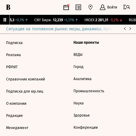
Войти
BI
115,3
+0,1%
↑
CNY Бирж.
12,239
+1,31%
↑
IMOEX
2 281,31
-0,2%
↓
RGBI
Ситуация на топливном рынке: меры, динамика, прогнозы
Выб
Наши проекты
Подписка
ВЕДЫ
Реклама
Город
РФРИТ
Аналитика
Справочник компаний
Промышленность
Подписка для юр.лиц
Наука
О компании
Здоровье
Редакция
Конференции
Менеджмент