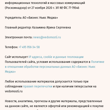
информационных технологий и массовых коммуникаций
(Роскомнадзор) от 27 ноября 2020 г. ЭЛ № ФС 77-79546
Учредитель: АО «Бизнес Ньюс Медиа»
Главный редактор: Казьмина Ирина Сергеевна
Электронная почта:
news@vedomosti.ru
Телефон:
+7 495 956-34-58
Сайт использует
IP адреса, cookie и данные геолокации
Пользователей сайта, условия использования содержатся в
Политике
в отношении обработки персональных данных АО «Бизнес Ньюс
Медиа»
Любое использование материалов допускается только при
соблюдении
правил перепечатки
и при наличии гиперссылки на
vedomosti.ru
Новости, аналитика, прогнозы и другие материалы, представленные
на данном сайте, не являются офертой или рекомендацией к покупке