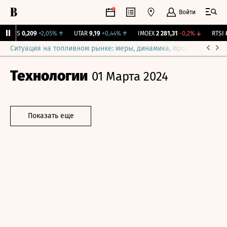
Войти
RGSS
0,209
+2,05%
↑
UTAR
9,19
+0,44%
↑
IMOEX
2 281,31
-0,2%
↓
RTSI
87
Ситуация на топливном рынке: меры, динамика, прогнозы
Выб
Технологии
01 Марта 2024
Показать еще