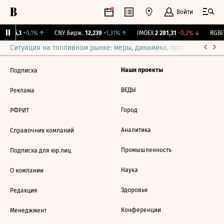
Войти
BI
115,3
+0,1%
↑
CNY Бирж.
12,239
+1,31%
↑
IMOEX
2 281,31
-0,2%
↓
RGBIT
Ситуация на топливном рынке: меры, динамика, прогнозы
Выб
Наши проекты
Подписка
ВЕДЫ
Реклама
Город
РФРИТ
Аналитика
Справочник компаний
Промышленность
Подписка для юр.лиц
Наука
О компании
Здоровье
Редакция
Конференции
Менеджмент