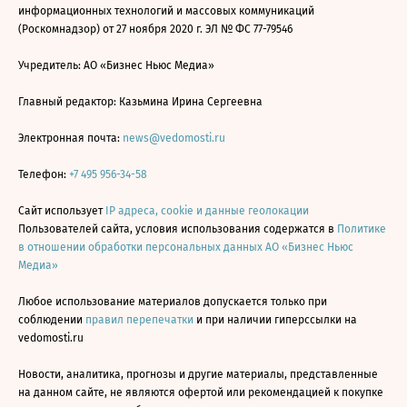
информационных технологий и массовых коммуникаций
(Роскомнадзор) от 27 ноября 2020 г. ЭЛ № ФС 77-79546
Учредитель: АО «Бизнес Ньюс Медиа»
Главный редактор: Казьмина Ирина Сергеевна
Электронная почта:
news@vedomosti.ru
Телефон:
+7 495 956-34-58
Сайт использует
IP адреса, cookie и данные геолокации
Пользователей сайта, условия использования содержатся в
Политике
в отношении обработки персональных данных АО «Бизнес Ньюс
Медиа»
Любое использование материалов допускается только при
соблюдении
правил перепечатки
и при наличии гиперссылки на
vedomosti.ru
Новости, аналитика, прогнозы и другие материалы, представленные
на данном сайте, не являются офертой или рекомендацией к покупке