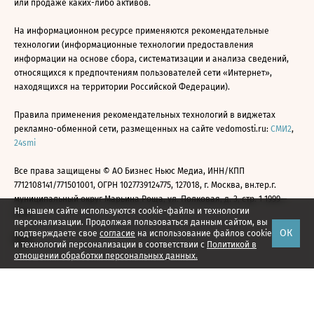
или продаже каких-либо активов.
На информационном ресурсе применяются рекомендательные
технологии (информационные технологии предоставления
информации на основе сбора, систематизации и анализа сведений,
относящихся к предпочтениям пользователей сети «Интернет»,
находящихся на территории Российской Федерации).
Правила применения рекомендательных технологий в виджетах
рекламно-обменной сети, размещенных на сайте vedomosti.ru:
СМИ2
,
24smi
Все права защищены © АО Бизнес Ньюс Медиа, ИНН/КПП
7712108141/771501001, ОГРН 1027739124775, 127018, г. Москва, вн.тер.г.
муниципальный округ Марьина Роща, ул. Полковая, д. 3, стр. 1 1999—
На нашем сайте используются cookie-файлы и технологии
2026
персонализации. Продолжая пользоваться данным сайтом, вы
ОК
подтверждаете свое
согласие
на использование файлов cookie
и технологий персонализации в соответствии с
Политикой в
отношении обработки персональных данных.