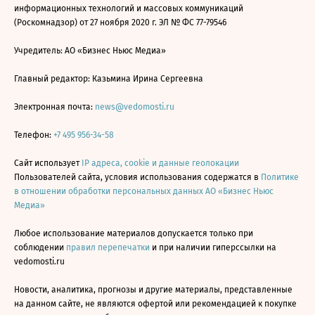
информационных технологий и массовых коммуникаций
(Роскомнадзор) от 27 ноября 2020 г. ЭЛ № ФС 77-79546
Учредитель: АО «Бизнес Ньюс Медиа»
Главный редактор: Казьмина Ирина Сергеевна
Электронная почта:
news@vedomosti.ru
Телефон:
+7 495 956-34-58
Сайт использует
IP адреса, cookie и данные геолокации
Пользователей сайта, условия использования содержатся в
Политике
в отношении обработки персональных данных АО «Бизнес Ньюс
Медиа»
Любое использование материалов допускается только при
соблюдении
правил перепечатки
и при наличии гиперссылки на
vedomosti.ru
Новости, аналитика, прогнозы и другие материалы, представленные
на данном сайте, не являются офертой или рекомендацией к покупке