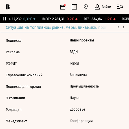
Войти
 Бирж.
12,239
+1,31%
↑
IMOEX
2 281,31
-0,2%
↓
RTSI
874,64
-1,12%
↓
RGBI
Ситуация на топливном рынке: меры, динамика, прогнозы
Выб
Наши проекты
Подписка
ВЕДЫ
Реклама
Город
РФРИТ
Аналитика
Справочник компаний
Промышленность
Подписка для юр.лиц
Наука
О компании
Здоровье
Редакция
Конференции
Менеджмент