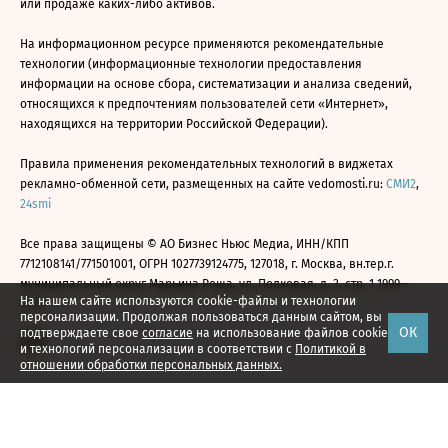
или продаже каких-либо активов.
На информационном ресурсе применяются рекомендательные
технологии (информационные технологии предоставления
информации на основе сбора, систематизации и анализа сведений,
относящихся к предпочтениям пользователей сети «Интернет»,
находящихся на территории Российской Федерации).
Правила применения рекомендательных технологий в виджетах
рекламно-обменной сети, размещенных на сайте vedomosti.ru:
СМИ2
,
24smi
Все права защищены © АО Бизнес Ньюс Медиа, ИНН/КПП
7712108141/771501001, ОГРН 1027739124775, 127018, г. Москва, вн.тер.г.
муниципальный округ Марьина Роща, ул. Полковая, д. 3, стр. 1 1999—
На нашем сайте используются cookie-файлы и технологии
2026
персонализации. Продолжая пользоваться данным сайтом, вы
ОК
подтверждаете свое
согласие
на использование файлов cookie
и технологий персонализации в соответствии с
Политикой в
отношении обработки персональных данных.