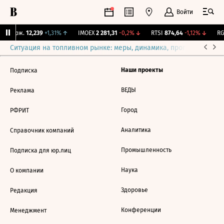
Войти
Y Бирж.
12,239
+1,31%
↑
IMOEX
2 281,31
-0,2%
↓
RTSI
874,64
-1,12%
↓
RGB
Ситуация на топливном рынке: меры, динамика, прогнозы
Выб
Наши проекты
Подписка
ВЕДЫ
Реклама
Город
РФРИТ
Аналитика
Справочник компаний
Промышленность
Подписка для юр.лиц
Наука
О компании
Здоровье
Редакция
Конференции
Менеджмент