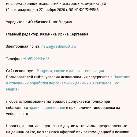
информационных технологий и массовых коммуникаций
(Роскомнадзор) от 27 ноября 2020 г. ЭЛ № ФС 77-79546
Учредитель: АО «Бизнес Ньюс Медиа»
Главный редактор: Казьмина Ирина Сергеевна
Электронная почта:
news@vedomosti.ru
Телефон:
+7 495 956-34-58
Сайт использует
IP адреса, cookie и данные геолокации
Пользователей сайта, условия использования содержатся в
Политике
в отношении обработки персональных данных АО «Бизнес Ньюс
Медиа»
Любое использование материалов допускается только при
соблюдении
правил перепечатки
и при наличии гиперссылки на
vedomosti.ru
Новости, аналитика, прогнозы и другие материалы, представленные
на данном сайте, не являются офертой или рекомендацией к покупке