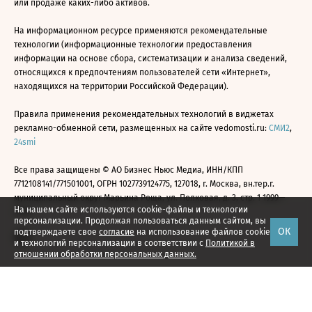
или продаже каких-либо активов.
На информационном ресурсе применяются рекомендательные
технологии (информационные технологии предоставления
информации на основе сбора, систематизации и анализа сведений,
относящихся к предпочтениям пользователей сети «Интернет»,
находящихся на территории Российской Федерации).
Правила применения рекомендательных технологий в виджетах
рекламно-обменной сети, размещенных на сайте vedomosti.ru:
СМИ2
,
24smi
Все права защищены © АО Бизнес Ньюс Медиа, ИНН/КПП
7712108141/771501001, ОГРН 1027739124775, 127018, г. Москва, вн.тер.г.
муниципальный округ Марьина Роща, ул. Полковая, д. 3, стр. 1 1999—
На нашем сайте используются cookie-файлы и технологии
2026
персонализации. Продолжая пользоваться данным сайтом, вы
ОК
подтверждаете свое
согласие
на использование файлов cookie
и технологий персонализации в соответствии с
Политикой в
отношении обработки персональных данных.