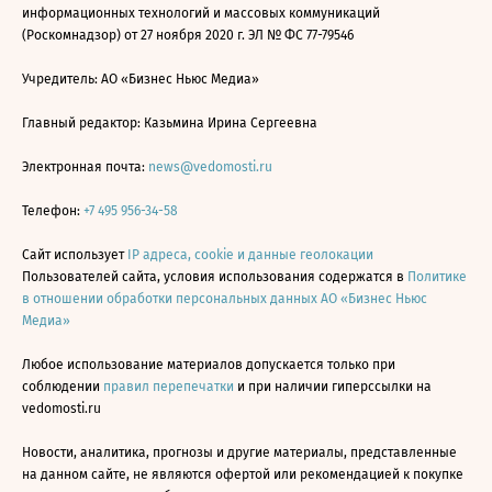
информационных технологий и массовых коммуникаций
(Роскомнадзор) от 27 ноября 2020 г. ЭЛ № ФС 77-79546
Учредитель: АО «Бизнес Ньюс Медиа»
Главный редактор: Казьмина Ирина Сергеевна
Электронная почта:
news@vedomosti.ru
Телефон:
+7 495 956-34-58
Сайт использует
IP адреса, cookie и данные геолокации
Пользователей сайта, условия использования содержатся в
Политике
в отношении обработки персональных данных АО «Бизнес Ньюс
Медиа»
Любое использование материалов допускается только при
соблюдении
правил перепечатки
и при наличии гиперссылки на
vedomosti.ru
Новости, аналитика, прогнозы и другие материалы, представленные
на данном сайте, не являются офертой или рекомендацией к покупке