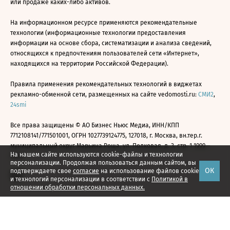
или продаже каких-либо активов.
На информационном ресурсе применяются рекомендательные
технологии (информационные технологии предоставления
информации на основе сбора, систематизации и анализа сведений,
относящихся к предпочтениям пользователей сети «Интернет»,
находящихся на территории Российской Федерации).
Правила применения рекомендательных технологий в виджетах
рекламно-обменной сети, размещенных на сайте vedomosti.ru:
СМИ2
,
24smi
Все права защищены © АО Бизнес Ньюс Медиа, ИНН/КПП
7712108141/771501001, ОГРН 1027739124775, 127018, г. Москва, вн.тер.г.
муниципальный округ Марьина Роща, ул. Полковая, д. 3, стр. 1 1999—
На нашем сайте используются cookie-файлы и технологии
2026
персонализации. Продолжая пользоваться данным сайтом, вы
ОК
подтверждаете свое
согласие
на использование файлов cookie
и технологий персонализации в соответствии с
Политикой в
отношении обработки персональных данных.