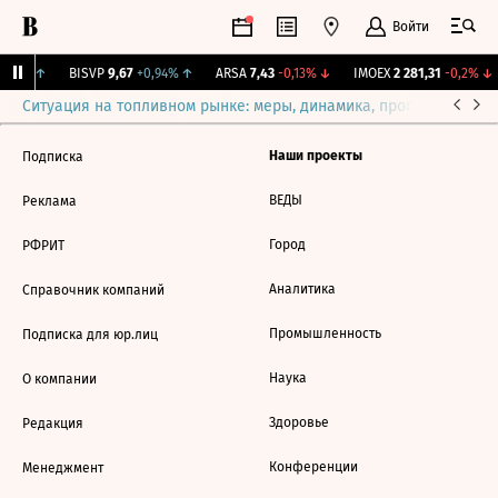
Войти
1,31%
↑
BISVP
9,67
+0,94%
↑
ARSA
7,43
-0,13%
↓
IMOEX
2 281,31
-0,2%
↓
Ситуация на топливном рынке: меры, динамика, прогнозы
Выб
Наши проекты
Подписка
ВЕДЫ
Реклама
Город
РФРИТ
Аналитика
Справочник компаний
Промышленность
Подписка для юр.лиц
Наука
О компании
Здоровье
Редакция
Конференции
Менеджмент