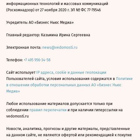
информационных технологий и массовых коммуникаций
(Роскомнадзор) от 27 ноября 2020 г. ЭЛ № ФС 77-79546
Учредитель: АО «Бизнес Ньюс Медиа»
Главный редактор: Казьмина Ирина Сергеевна
Электронная почта:
news@vedomosti.ru
Телефон:
+7 495 956-34-58
Сайт использует
IP адреса, cookie и данные геолокации
Пользователей сайта, условия использования содержатся в
Политике
в отношении обработки персональных данных АО «Бизнес Ньюс
Медиа»
Любое использование материалов допускается только при
соблюдении
правил перепечатки
и при наличии гиперссылки на
vedomosti.ru
Новости, аналитика, прогнозы и другие материалы, представленные
на данном сайте, не являются офертой или рекомендацией к покупке