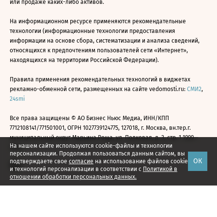
или продаже каких-либо активов.
На информационном ресурсе применяются рекомендательные
технологии (информационные технологии предоставления
информации на основе сбора, систематизации и анализа сведений,
относящихся к предпочтениям пользователей сети «Интернет»,
находящихся на территории Российской Федерации).
Правила применения рекомендательных технологий в виджетах
рекламно-обменной сети, размещенных на сайте vedomosti.ru:
СМИ2
,
24smi
Все права защищены © АО Бизнес Ньюс Медиа, ИНН/КПП
7712108141/771501001, ОГРН 1027739124775, 127018, г. Москва, вн.тер.г.
муниципальный округ Марьина Роща, ул. Полковая, д. 3, стр. 1 1999—
На нашем сайте используются cookie-файлы и технологии
2026
персонализации. Продолжая пользоваться данным сайтом, вы
ОК
подтверждаете свое
согласие
на использование файлов cookie
и технологий персонализации в соответствии с
Политикой в
отношении обработки персональных данных.