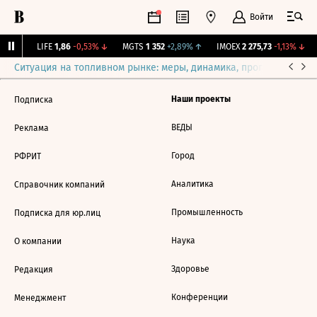
Войти
44%
↑
LIFE
1,86
-0,53%
↓
MGTS
1 352
+2,89%
↑
IMOEX
2 275,73
-1,13%
↓
Ситуация на топливном рынке: меры, динамика, прогнозы
Выб
Наши проекты
Подписка
ВЕДЫ
Реклама
Город
РФРИТ
Аналитика
Справочник компаний
Промышленность
Подписка для юр.лиц
Наука
О компании
Здоровье
Редакция
Конференции
Менеджмент