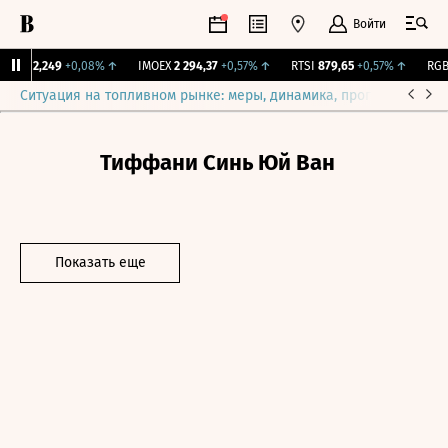
Войти
ж.
12,249
+0,08%
↑
IMOEX
2 294,37
+0,57%
↑
RTSI
879,65
+0,57%
↑
RGBI
Ситуация на топливном рынке: меры, динамика, прогнозы
Выб
Тиффани Синь Юй Ван
Показать еще