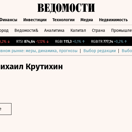
Финансы
Инвестиции
Технологии
Медиа
Недвижимость
ород
Ведомости&
Аналитика
Капитал
Страна
Промышле
а
Финансы
Инвестиции
Технологии
Медиа
Недвижимос
%
↓
RTSI
874,64
-1,12%
↓
RGBI
115,3
+0,1%
↑
RGBITR
777,14
+0,2%
↑
CN
ивном рынке: меры, динамика, прогнозы
Выбор редакции
Выбо
ихаил Крутихин
е