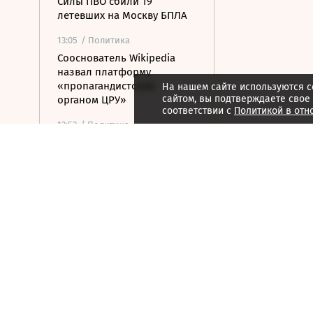
Силы ПВО сбили 19
летевших на Москву БПЛА
13:05
/ Политика
Сооснователь Wikipedia
назвал платформу
«пропагандистским
На нашем сайте используются c
сайтом, вы подтверждаете свое
органом ЦРУ»
соответствии с
Политикой в отн
12:53
/ Политика
Партия «Тиса» выдвинула
экс-главу Верховного суда в
президенты Венгрии
12:29
/
Страна
ВСУ атаковали грузовик в
Белгородской области,
пострадали три человека
12:19
/ Политика
У побережья Турции
обнаружили дрон без
взрывчатки