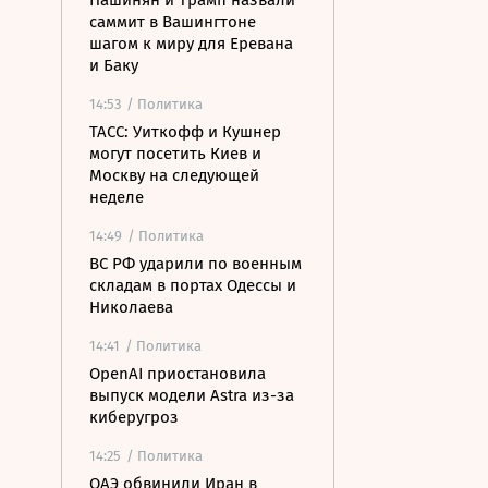
Пашинян и Трамп назвали
саммит в Вашингтоне
шагом к миру для Еревана
и Баку
14:53
/ Политика
ТАСС: Уиткофф и Кушнер
могут посетить Киев и
Москву на следующей
неделе
14:49
/ Политика
ВС РФ ударили по военным
складам в портах Одессы и
Николаева
14:41
/ Политика
OpenAI приостановила
выпуск модели Astra из-за
киберугроз
14:25
/ Политика
ОАЭ обвинили Иран в