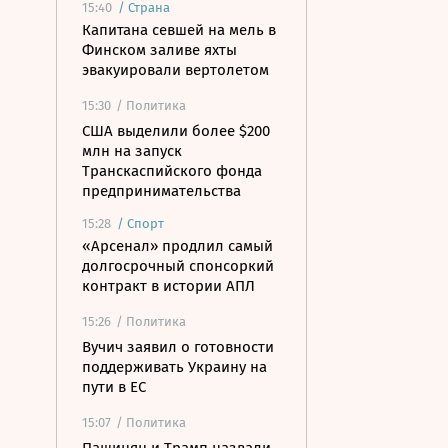
15:40
/
Страна
Капитана севшей на мель в
Финском заливе яхты
эвакуировали вертолетом
15:30
/ Политика
США выделили более $200
млн на запуск
Транскаспийского фонда
предпринимательства
15:28
/
Спорт
«Арсенал» продлил самый
долгосрочный спонсоркий
контракт в истории АПЛ
15:26
/ Политика
Вучич заявил о готовности
поддерживать Украину на
пути в ЕС
15:07
/ Политика