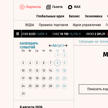
Подписка
Газета
MAX
Глобальные идеи
Бизнес
Экономика
ВЕДЫ
Правила торговли
Идеи управления
Г
Глобальные идеи
Бизнес
Экономик
+1,31%
↑
USBN
0,123
+1,65%
↑
CHKZ
16 150
+0,31%
↑
IMOEX
2 281,31
-0,2
Ситуация на топл
КАЛЕНДАРЬ
Август
СОБЫТИЙ
Пн
Вт
Ср
Чт
Пт
Сб
Вс
М
1
2
3
4
5
6
7
8
9
10
11
12
13
14
15
16
17
18
19
20
21
22
23
24
25
26
27
28
29
30
Показать ещ
31
8 августа 2026