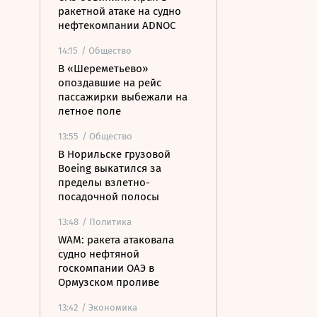
ракетной атаке на судно
нефтекомпании ADNOC
14:15
/ Общество
В «Шереметьево»
опоздавшие на рейс
пассажирки выбежали на
летное поле
13:55
/ Общество
В Норильске грузовой
Boeing выкатился за
пределы взлетно-
посадочной полосы
13:48
/ Политика
WAM: ракета атаковала
судно нефтяной
госкомпании ОАЭ в
Ормузском проливе
13:42
/ Экономика