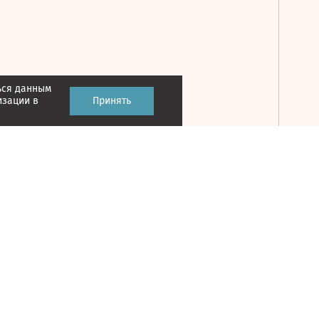
ься данным
Принять
изации в