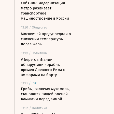
Собянин: модернизация
метро развивает
транспортное
машиностроение в России
13:30
/ Общество
Москвичей предупредили о
снижении температуры
после жары
13:19
/ Политика
У берегов Италии
обнаружили корабль
времен Древнего Рима с
амфорами на борту
13:13
/
ESG
Грибы, включая мухоморы,
становятся пищей оленей
Камчатки перед зимой
13:07
/ Политика