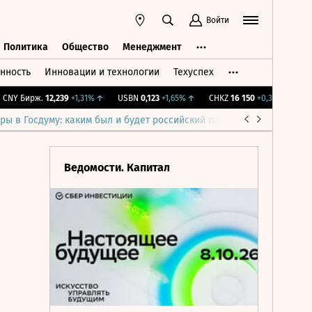
Войти
Политика
Общество
Менеджмент
нность
Инновации и технологии
Техуспех
ть
Политика
Общество
Менеджмент
Y Бирж.
12,239
+1,31%
↑
USBN
0,123
+1,65%
↑
CHKZ
16 150
+0,31%
↑
IMOE
ры в Госдуму: каким был и будет российский парламент
Война н
Ведомости. Капитал