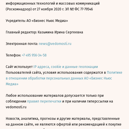
информационных технологий и массовых коммуникаций
(Роскомнадзор) от 27 ноября 2020 г. ЭЛ № ФС 77-79546
Учредитель: АО «Бизнес Ньюс Медиа»
Главный редактор: Казьмина Ирина Сергеевна
Электронная почта:
news@vedomosti.ru
Телефон:
+7 495 956-34-58
Сайт использует
IP адреса, cookie и данные геолокации
Пользователей сайта, условия использования содержатся в
Политике
в отношении обработки персональных данных АО «Бизнес Ньюс
Медиа»
Любое использование материалов допускается только при
соблюдении
правил перепечатки
и при наличии гиперссылки на
vedomosti.ru
Новости, аналитика, прогнозы и другие материалы, представленные
на данном сайте, не являются офертой или рекомендацией к покупке