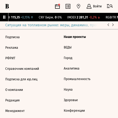
Войти
RGBI
115,35
+0,15%
↑
CNY Бирж.
0
0%
IMOEX
2 281,31
-0,2%
↓
RGBITR
7
Ситуация на топливном рынке: меры, динамика, прогнозы
Выб
Наши проекты
Подписка
ВЕДЫ
Реклама
Город
РФРИТ
Аналитика
Справочник компаний
Промышленность
Подписка для юр.лиц
Наука
О компании
Здоровье
Редакция
Конференции
Менеджмент