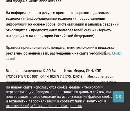
или продаже каких-либо активов.
На информационном ресурсе применяются рекомендательные
технологии (информационные технологии предоставления
информации на основе сбора, систематизации и анализа сведений,
относящихся к предпочтениям пользователей сети «Интернет»,
находящихся на территории Российской Федерации).
Правила применения рекомендательных технологий в виджетах
рекламно-обменной сети, размещенных на сайте vedomosti.ru:
СМИ2
,
24smi
Все права защищены © АО Бизнес Ньюс Медиа, ИНН/КПП
7712108141/771501001, ОГРН 1027739124775, 127018, г. Москва, вн.тер.г.
муниципальный округ Марьина Роща, ул. Полковая, д. 3, стр. 1 1999—
На нашем сайте используются cookie-файлы и технологии
2026
персонализации. Продолжая пользоваться данным сайтом, вы
ОК
подтверждаете свое
согласие
на использование файлов cookie
и технологий персонализации в соответствии с
Политикой в
отношении обработки персональных данных.