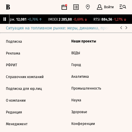
Войти
NY Бирж.
12,081
+0,76%
↑
IMOEX
2 285,88
-0,69%
↓
RTSI
884,56
-1,27%
↓
Ситуация на топливном рынке: меры, динамика, прогнозы
Выб
Наши проекты
Подписка
ВЕДЫ
Реклама
Город
РФРИТ
Аналитика
Справочник компаний
Промышленность
Подписка для юр.лиц
Наука
О компании
Здоровье
Редакция
Конференции
Менеджмент