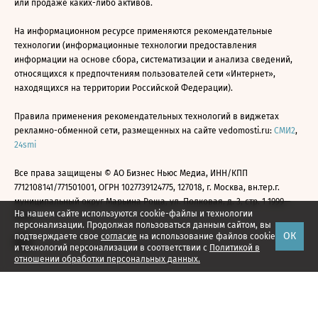
или продаже каких-либо активов.
На информационном ресурсе применяются рекомендательные
технологии (информационные технологии предоставления
информации на основе сбора, систематизации и анализа сведений,
относящихся к предпочтениям пользователей сети «Интернет»,
находящихся на территории Российской Федерации).
Правила применения рекомендательных технологий в виджетах
рекламно-обменной сети, размещенных на сайте vedomosti.ru:
СМИ2
,
24smi
Все права защищены © АО Бизнес Ньюс Медиа, ИНН/КПП
7712108141/771501001, ОГРН 1027739124775, 127018, г. Москва, вн.тер.г.
муниципальный округ Марьина Роща, ул. Полковая, д. 3, стр. 1 1999—
На нашем сайте используются cookie-файлы и технологии
2026
персонализации. Продолжая пользоваться данным сайтом, вы
ОК
подтверждаете свое
согласие
на использование файлов cookie
и технологий персонализации в соответствии с
Политикой в
отношении обработки персональных данных.