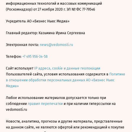
информационных технологий и массовых коммуникаций
(Роскомнадзор) от 27 ноября 2020 г. ЭЛ № ФС 77-79546
Учредитель: АО «Бизнес Ньюс Медиа»
Главный редактор: Казьмина Ирина Сергеевна
Электронная почта:
news@vedomosti.ru
Телефон:
+7 495 956-34-58
Сайт использует
IP адреса, cookie и данные геолокации
Пользователей сайта, условия использования содержатся в
Политике
в отношении обработки персональных данных АО «Бизнес Ньюс
Медиа»
Любое использование материалов допускается только при
соблюдении
правил перепечатки
и при наличии гиперссылки на
vedomosti.ru
Новости, аналитика, прогнозы и другие материалы, представленные
на данном сайте, не являются офертой или рекомендацией к покупке