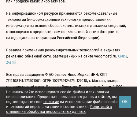
или продаже каких-либо активов.
На информационном ресурсе применяются рекомендательные
технологии (информационные технологии предоставления
информации на основе сбора, систематизации и анализа сведений,
относящихся к предпочтениям пользователей сети «Интернет»,
находящихся на территории Российской Федерации).
Правила применения рекомендательных технологий в виджетах
рекламно-обменной сети, размещенных на сайте vedomosti.ru:
СМИ2
,
24smi
Все права защищены © АО Бизнес Ньюс Медиа, ИНН/КПП
7712108141/771501001, ОГРН 1027739124775, 127018, г. Москва, вн.тер.г.
муниципальный округ Марьина Роща, ул. Полковая, д. 3, стр. 1 1999—
На нашем сайте используются cookie-файлы и технологии
2026
персонализации. Продолжая пользоваться данным сайтом, вы
ОК
подтверждаете свое
согласие
на использование файлов cookie
и технологий персонализации в соответствии с
Политикой в
отношении обработки персональных данных.