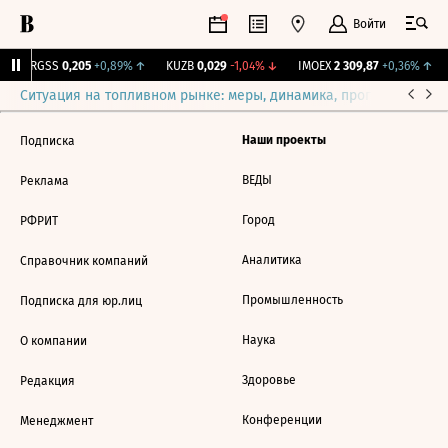
Войти
↑
RGSS
0,205
+0,89%
↑
KUZB
0,029
-1,04%
↓
IMOEX
2 309,87
+0,36%
↑
Ситуация на топливном рынке: меры, динамика, прогнозы
Выб
Наши проекты
Подписка
ВЕДЫ
Реклама
Город
РФРИТ
Аналитика
Справочник компаний
Промышленность
Подписка для юр.лиц
Наука
О компании
Здоровье
Редакция
Конференции
Менеджмент