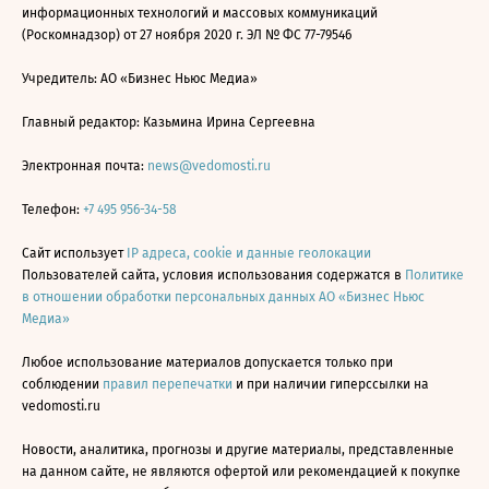
информационных технологий и массовых коммуникаций
(Роскомнадзор) от 27 ноября 2020 г. ЭЛ № ФС 77-79546
Учредитель: АО «Бизнес Ньюс Медиа»
Главный редактор: Казьмина Ирина Сергеевна
Электронная почта:
news@vedomosti.ru
Телефон:
+7 495 956-34-58
Сайт использует
IP адреса, cookie и данные геолокации
Пользователей сайта, условия использования содержатся в
Политике
в отношении обработки персональных данных АО «Бизнес Ньюс
Медиа»
Любое использование материалов допускается только при
соблюдении
правил перепечатки
и при наличии гиперссылки на
vedomosti.ru
Новости, аналитика, прогнозы и другие материалы, представленные
на данном сайте, не являются офертой или рекомендацией к покупке