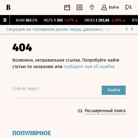
Войти
4%
↑
AVAN
563
0%
MGTS
1 300
-1,07%
↓
IMOEX
2 285,88
-0,69%
↓
RTSI
Ситуация на топливном рынке: меры, динамика, прогнозы
Выб
404
Возможно, неправильная ссылка. Попробуйте найти
статью по названию или
сообщите нам об ошибке
Сейчас ищут:
Найти
Расширенный поиск
ПОПУЛЯРНОЕ