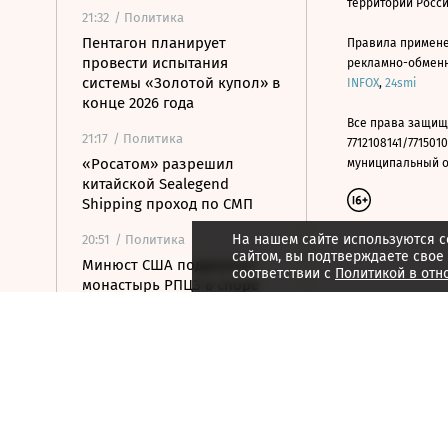
территории Росс
21:32
/ Политика
Пентагон планирует
Правила примене
провести испытания
рекламно-обменно
системы «Золотой купол» в
INFOX
,
24smi
конце 2026 года
Все права защищ
21:17
/ Политика
7712108141/7715010
«Росатом» разрешил
муниципальный окр
китайской Sealegend
Shipping проход по СМП
На нашем сайте используются c
20:51
/ Политика
сайтом, вы подтверждаете свое
Минюст США поддержал
соответствии с
Политикой в отн
монастырь РПЦЗ в споре
из-за ветропарка
20:32
/ Политика
Пентагон опубликовал
новые записи с
неопознанными
летающими объектами