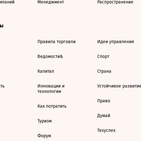
мпаний
Менеджмент
Распространение
ты
Правила торговли
Идеи управления
Ведомости&
Спорт
Капитал
Страна
ть
Инновации и
Устойчивое развити
технологии
Право
Как потратить
Думай
Туризм
Техуспех
Форум