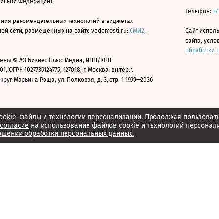
ийской Федерации).
Телефон:
+7
ния рекомендательных технологий в виджетах
й сети, размещенных на сайте vedomosti.ru:
СМИ2
,
Сайт испол
сайта, усл
обработки 
ены © АО Бизнес Ньюс Медиа, ИНН/КПП
01, ОГРН 1027739124775, 127018, г. Москва, вн.тер.г.
уг Марьина Роща, ул. Полковая, д. 3, стр. 1 1999—2026
ookie-файлы и технологии персонализации. Продолжая пользоват
согласие
на использование файлов cookie и технологий персонал
ошении обработки персональных данных.