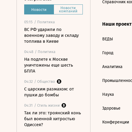
Справочник ко
Новости
Новости
компаний
05:15
/ Политика
Наши проек
ВС РФ ударили по
военному заводу и складу
ВЕДЫ
топлива в Киеве
04:48
/ Политика
Город
На подлете к Москве
уничтожены еще шесть
Аналитика
БПЛА
Промышленнос
04:32
/ Общество
С царским размахом: от
Наука
пушки до бомбы
04:31
/ Стиль жизни
Здоровье
Так ли это: троянский конь
был военной хитростью
Конференции
Одиссея?