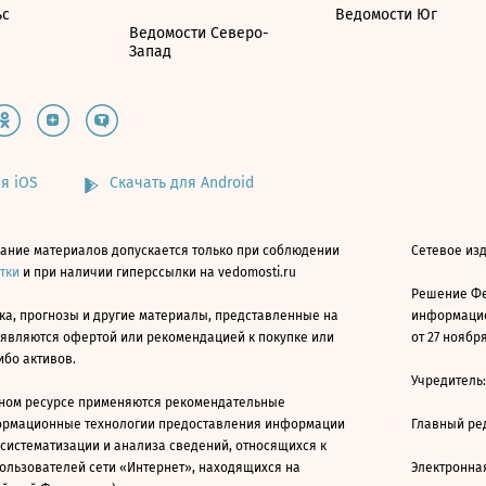
ьс
Ведомости Юг
Ведомости Северо-
Запад
я iOS
Скачать для Android
ание материалов допускается только при соблюдении
Сетевое изд
атки
и при наличии гиперссылки на vedomosti.ru
Решение Фе
ка, прогнозы и другие материалы, представленные на
информацио
 являются офертой или рекомендацией к покупке или
от 27 ноября
ибо активов.
Учредитель
ном ресурсе применяются рекомендательные
ормационные технологии предоставления информации
Главный ре
 систематизации и анализа сведений, относящихся к
ользователей сети «Интернет», находящихся на
Электронна