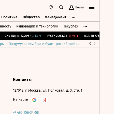
Войти
Политика
Общество
Менеджмент
нность
Инновации и технологии
Техуспех
ть
Политика
Общество
Менеджмент
CNY Бирж.
12,239
+1,31%
↑
IMOEX
2 281,31
-0,2%
↓
RGBITR
775,48
-0,03%
ры в Госдуму: каким был и будет российский парламент
Война н
Контакты
127018, г. Москва, ул. Полковая, д. 3, стр. 1
На карте
+7 495 956-34-58