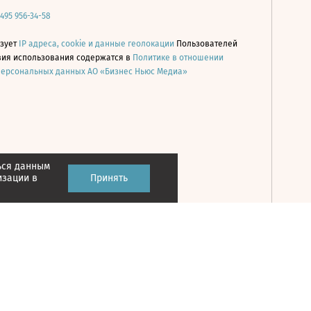
 495 956-34-58
ьзует
IP адреса, cookie и данные геолокации
Пользователей
овия использования содержатся в
Политике в отношении
персональных данных АО «Бизнес Ньюс Медиа»
ься данным
Принять
изации в