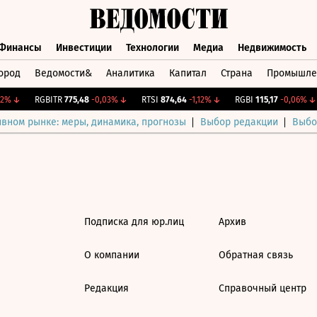
Финансы
Инвестиции
Технологии
Медиа
Недвижимость
ород
Ведомости&
Аналитика
Капитал
Страна
Промышле
а
Финансы
Инвестиции
Технологии
Медиа
Недвижимос
2%
↓
RGBITR
775,48
-0,03%
↓
RTSI
874,64
-1,12%
↓
RGBI
115,17
-0,06%
↓
ивном рынке: меры, динамика, прогнозы
Выбор редакции
Выбо
Подписка для юр.лиц
Архив
О компании
Обратная связь
Редакция
Справочный центр