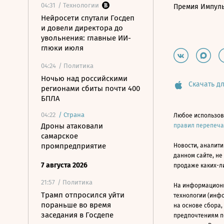
04:31
/ Технологии
Премия Импул
Нейросети спутали Госдеп
и довели директора до
увольнения: главные ИИ-
глюки июля
04:24
/ Политика
Ночью над российскими
Скачать дл
регионами сбиты почти 400
БПЛА
04:22
/
Страна
Любое использов
Дроны атаковали
правил перепеч
самарское
промпредприятие
Новости, аналити
данном сайте, не
7 августа 2026
продаже каких-л
21:57
/ Политика
На информацион
Трамп отпросился уйти
технологии (инф
пораньше во время
на основе сбора,
заседания в Госдепе
предпочтениям п