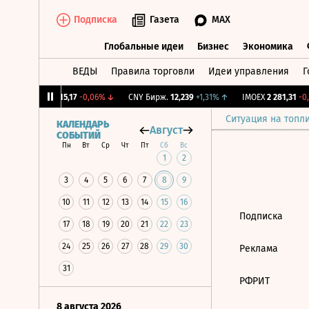
Подписка
Газета
MAX
Глобальные идеи
Бизнес
Экономика
ВЕДЫ
Правила торговли
Идеи управления
Г
Глобальные идеи
Бизнес
Экономик
2%
↓
RGBI
115,17
-0,06%
↓
CNY Бирж.
12,239
+1,31%
↑
IMOEX
2 281,31
-0,
Ситуация на топл
КАЛЕНДАРЬ
Август
СОБЫТИЙ
Пн
Вт
Ср
Чт
Пт
Сб
Вс
1
2
3
4
5
6
7
8
9
10
11
12
13
14
15
16
Подписка
17
18
19
20
21
22
23
24
25
26
27
28
29
30
Реклама
31
РФРИТ
8 августа 2026