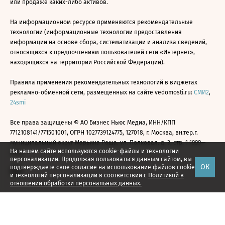
или продаже каких-либо активов.
На информационном ресурсе применяются рекомендательные
технологии (информационные технологии предоставления
информации на основе сбора, систематизации и анализа сведений,
относящихся к предпочтениям пользователей сети «Интернет»,
находящихся на территории Российской Федерации).
Правила применения рекомендательных технологий в виджетах
рекламно-обменной сети, размещенных на сайте vedomosti.ru:
СМИ2
,
24smi
Все права защищены © АО Бизнес Ньюс Медиа, ИНН/КПП
7712108141/771501001, ОГРН 1027739124775, 127018, г. Москва, вн.тер.г.
муниципальный округ Марьина Роща, ул. Полковая, д. 3, стр. 1 1999—
На нашем сайте используются cookie-файлы и технологии
2026
персонализации. Продолжая пользоваться данным сайтом, вы
ОК
подтверждаете свое
согласие
на использование файлов cookie
и технологий персонализации в соответствии с
Политикой в
отношении обработки персональных данных.