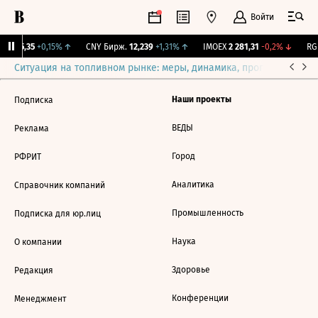
Войти
BI
115,35
+0,15%
↑
CNY Бирж.
12,239
+1,31%
↑
IMOEX
2 281,31
-0,2%
↓
RGB
Ситуация на топливном рынке: меры, динамика, прогнозы
Выб
Наши проекты
Подписка
ВЕДЫ
Реклама
Город
РФРИТ
Аналитика
Справочник компаний
Промышленность
Подписка для юр.лиц
Наука
О компании
Здоровье
Редакция
Конференции
Менеджмент