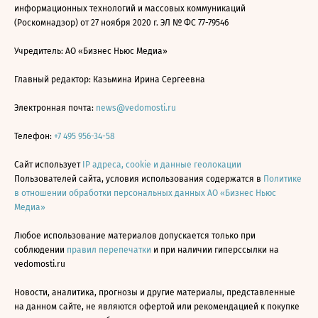
информационных технологий и массовых коммуникаций
(Роскомнадзор) от 27 ноября 2020 г. ЭЛ № ФС 77-79546
Учредитель: АО «Бизнес Ньюс Медиа»
Главный редактор: Казьмина Ирина Сергеевна
Электронная почта:
news@vedomosti.ru
Телефон:
+7 495 956-34-58
Сайт использует
IP адреса, cookie и данные геолокации
Пользователей сайта, условия использования содержатся в
Политике
в отношении обработки персональных данных АО «Бизнес Ньюс
Медиа»
Любое использование материалов допускается только при
соблюдении
правил перепечатки
и при наличии гиперссылки на
vedomosti.ru
Новости, аналитика, прогнозы и другие материалы, представленные
на данном сайте, не являются офертой или рекомендацией к покупке