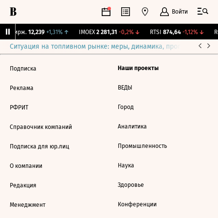
Войти
NY Бирж.
12,239
+1,31%
↑
IMOEX
2 281,31
-0,2%
↓
RTSI
874,64
-1,12%
↓
RG
Ситуация на топливном рынке: меры, динамика, прогнозы
Выб
Наши проекты
Подписка
ВЕДЫ
Реклама
Город
РФРИТ
Аналитика
Справочник компаний
Промышленность
Подписка для юр.лиц
Наука
О компании
Здоровье
Редакция
Конференции
Менеджмент