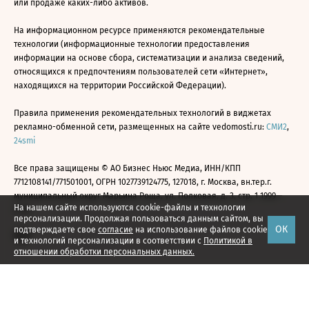
или продаже каких-либо активов.
На информационном ресурсе применяются рекомендательные
технологии (информационные технологии предоставления
информации на основе сбора, систематизации и анализа сведений,
относящихся к предпочтениям пользователей сети «Интернет»,
находящихся на территории Российской Федерации).
Правила применения рекомендательных технологий в виджетах
рекламно-обменной сети, размещенных на сайте vedomosti.ru:
СМИ2
,
24smi
Все права защищены © АО Бизнес Ньюс Медиа, ИНН/КПП
7712108141/771501001, ОГРН 1027739124775, 127018, г. Москва, вн.тер.г.
муниципальный округ Марьина Роща, ул. Полковая, д. 3, стр. 1 1999—
На нашем сайте используются cookie-файлы и технологии
2026
персонализации. Продолжая пользоваться данным сайтом, вы
ОК
подтверждаете свое
согласие
на использование файлов cookie
и технологий персонализации в соответствии с
Политикой в
отношении обработки персональных данных.