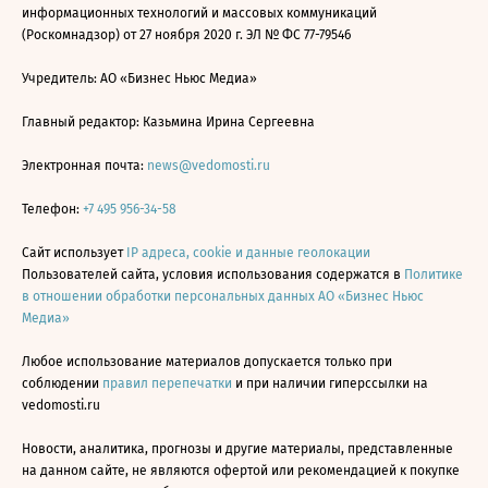
информационных технологий и массовых коммуникаций
(Роскомнадзор) от 27 ноября 2020 г. ЭЛ № ФС 77-79546
Учредитель: АО «Бизнес Ньюс Медиа»
Главный редактор: Казьмина Ирина Сергеевна
Электронная почта:
news@vedomosti.ru
Телефон:
+7 495 956-34-58
Сайт использует
IP адреса, cookie и данные геолокации
Пользователей сайта, условия использования содержатся в
Политике
в отношении обработки персональных данных АО «Бизнес Ньюс
Медиа»
Любое использование материалов допускается только при
соблюдении
правил перепечатки
и при наличии гиперссылки на
vedomosti.ru
Новости, аналитика, прогнозы и другие материалы, представленные
на данном сайте, не являются офертой или рекомендацией к покупке