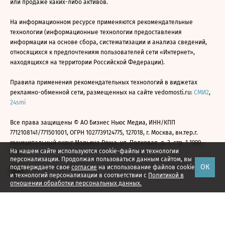
или продаже каких-либо активов.
На информационном ресурсе применяются рекомендательные
технологии (информационные технологии предоставления
информации на основе сбора, систематизации и анализа сведений,
относящихся к предпочтениям пользователей сети «Интернет»,
находящихся на территории Российской Федерации).
Правила применения рекомендательных технологий в виджетах
рекламно-обменной сети, размещенных на сайте vedomosti.ru:
СМИ2
,
24smi
Все права защищены © АО Бизнес Ньюс Медиа, ИНН/КПП
7712108141/771501001, ОГРН 1027739124775, 127018, г. Москва, вн.тер.г.
муниципальный округ Марьина Роща, ул. Полковая, д. 3, стр. 1 1999—
На нашем сайте используются cookie-файлы и технологии
2026
персонализации. Продолжая пользоваться данным сайтом, вы
ОК
подтверждаете свое
согласие
на использование файлов cookie
и технологий персонализации в соответствии с
Политикой в
отношении обработки персональных данных.