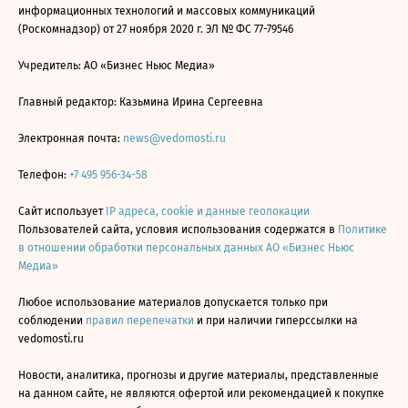
информационных технологий и массовых коммуникаций
(Роскомнадзор) от 27 ноября 2020 г. ЭЛ № ФС 77-79546
Учредитель: АО «Бизнес Ньюс Медиа»
Главный редактор: Казьмина Ирина Сергеевна
Электронная почта:
news@vedomosti.ru
Телефон:
+7 495 956-34-58
Сайт использует
IP адреса, cookie и данные геолокации
Пользователей сайта, условия использования содержатся в
Политике
в отношении обработки персональных данных АО «Бизнес Ньюс
Медиа»
Любое использование материалов допускается только при
соблюдении
правил перепечатки
и при наличии гиперссылки на
vedomosti.ru
Новости, аналитика, прогнозы и другие материалы, представленные
на данном сайте, не являются офертой или рекомендацией к покупке