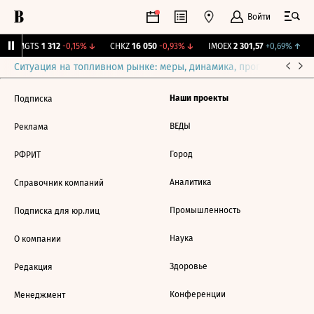
Войти
↑
MGTS
1 312
-0,15%
↓
CHKZ
16 050
-0,93%
↓
IMOEX
2 301,57
+0,69%
↑
Ситуация на топливном рынке: меры, динамика, прогнозы
Выб
Наши проекты
Подписка
ВЕДЫ
Реклама
Город
РФРИТ
Аналитика
Справочник компаний
Промышленность
Подписка для юр.лиц
Наука
О компании
Здоровье
Редакция
Конференции
Менеджмент