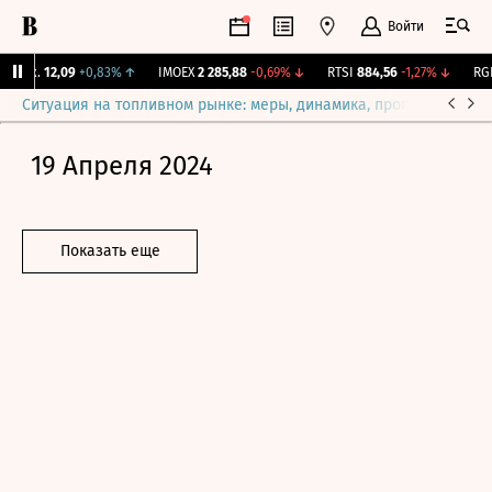
Войти
Бирж.
12,09
+0,83%
↑
IMOEX
2 285,88
-0,69%
↓
RTSI
884,56
-1,27%
↓
RGB
Ситуация на топливном рынке: меры, динамика, прогнозы
Выб
19 Апреля 2024
Показать еще