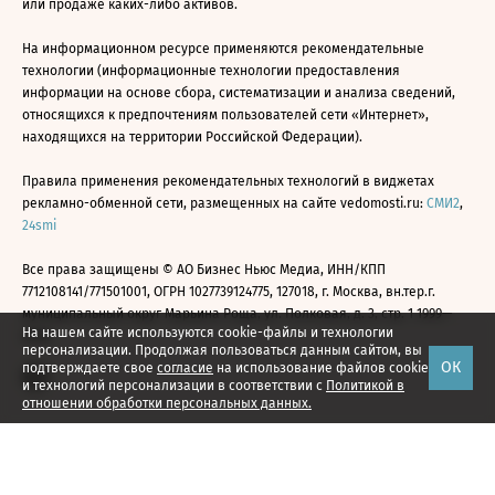
или продаже каких-либо активов.
На информационном ресурсе применяются рекомендательные
технологии (информационные технологии предоставления
информации на основе сбора, систематизации и анализа сведений,
относящихся к предпочтениям пользователей сети «Интернет»,
находящихся на территории Российской Федерации).
Правила применения рекомендательных технологий в виджетах
рекламно-обменной сети, размещенных на сайте vedomosti.ru:
СМИ2
,
24smi
Все права защищены © АО Бизнес Ньюс Медиа, ИНН/КПП
7712108141/771501001, ОГРН 1027739124775, 127018, г. Москва, вн.тер.г.
муниципальный округ Марьина Роща, ул. Полковая, д. 3, стр. 1 1999—
На нашем сайте используются cookie-файлы и технологии
2026
персонализации. Продолжая пользоваться данным сайтом, вы
ОК
подтверждаете свое
согласие
на использование файлов cookie
и технологий персонализации в соответствии с
Политикой в
отношении обработки персональных данных.