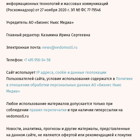
информационных технологий и массовых коммуникаций
(Роскомнадзор) от 27 ноября 2020 г. ЭЛ № ФС 77-79546
Учредитель: АО «Бизнес Ньюс Медиа»
Главный редактор: Казьмина Ирина Сергеевна
Электронная почта:
news@vedomosti.ru
Телефон:
+7 495 956-34-58
Сайт использует
IP адреса, cookie и данные геолокации
Пользователей сайта, условия использования содержатся в
Политике
в отношении обработки персональных данных АО «Бизнес Ньюс
Медиа»
Любое использование материалов допускается только при
соблюдении
правил перепечатки
и при наличии гиперссылки на
vedomosti.ru
Новости, аналитика, прогнозы и другие материалы, представленные
на данном сайте, не являются офертой или рекомендацией к покупке