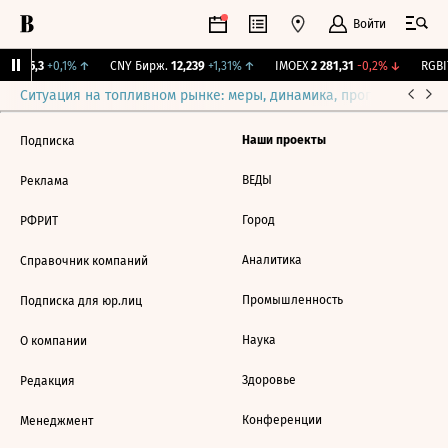
Войти
BI
115,3
+0,1%
↑
CNY Бирж.
12,239
+1,31%
↑
IMOEX
2 281,31
-0,2%
↓
RGBI
Ситуация на топливном рынке: меры, динамика, прогнозы
Выб
Наши проекты
Подписка
ВЕДЫ
Реклама
Город
РФРИТ
Аналитика
Справочник компаний
Промышленность
Подписка для юр.лиц
Наука
О компании
Здоровье
Редакция
Конференции
Менеджмент