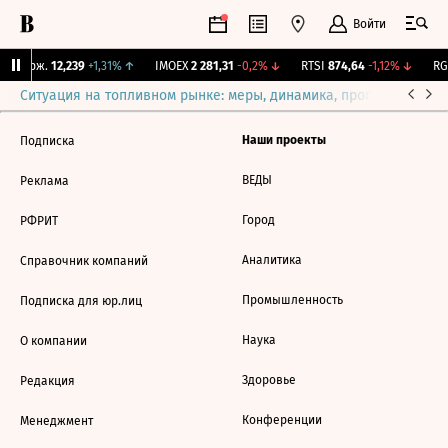
Войти
Y Бирж.
12,239
+1,31%
↑
IMOEX
2 281,31
-0,2%
↓
RTSI
874,64
-1,12%
↓
RGB
Ситуация на топливном рынке: меры, динамика, прогнозы
Выб
Наши проекты
Подписка
ВЕДЫ
Реклама
Город
РФРИТ
Аналитика
Справочник компаний
Промышленность
Подписка для юр.лиц
Наука
О компании
Здоровье
Редакция
Конференции
Менеджмент