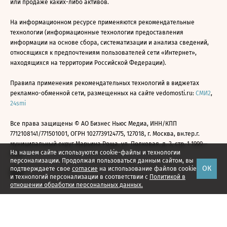
или продаже каких-либо активов.
На информационном ресурсе применяются рекомендательные
технологии (информационные технологии предоставления
информации на основе сбора, систематизации и анализа сведений,
относящихся к предпочтениям пользователей сети «Интернет»,
находящихся на территории Российской Федерации).
Правила применения рекомендательных технологий в виджетах
рекламно-обменной сети, размещенных на сайте vedomosti.ru:
СМИ2
,
24smi
Все права защищены © АО Бизнес Ньюс Медиа, ИНН/КПП
7712108141/771501001, ОГРН 1027739124775, 127018, г. Москва, вн.тер.г.
муниципальный округ Марьина Роща, ул. Полковая, д. 3, стр. 1 1999—
На нашем сайте используются cookie-файлы и технологии
2026
персонализации. Продолжая пользоваться данным сайтом, вы
ОК
подтверждаете свое
согласие
на использование файлов cookie
и технологий персонализации в соответствии с
Политикой в
отношении обработки персональных данных.