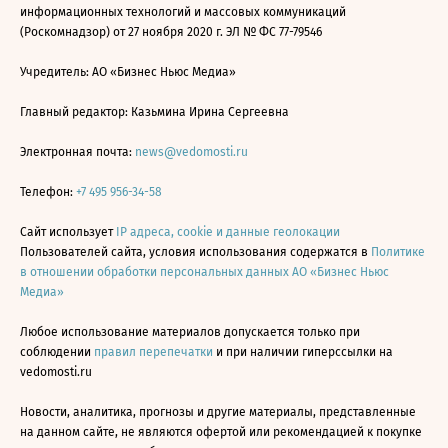
информационных технологий и массовых коммуникаций
(Роскомнадзор) от 27 ноября 2020 г. ЭЛ № ФС 77-79546
Учредитель: АО «Бизнес Ньюс Медиа»
Главный редактор: Казьмина Ирина Сергеевна
Электронная почта:
news@vedomosti.ru
Телефон:
+7 495 956-34-58
Сайт использует
IP адреса, cookie и данные геолокации
Пользователей сайта, условия использования содержатся в
Политике
в отношении обработки персональных данных АО «Бизнес Ньюс
Медиа»
Любое использование материалов допускается только при
соблюдении
правил перепечатки
и при наличии гиперссылки на
vedomosti.ru
Новости, аналитика, прогнозы и другие материалы, представленные
на данном сайте, не являются офертой или рекомендацией к покупке