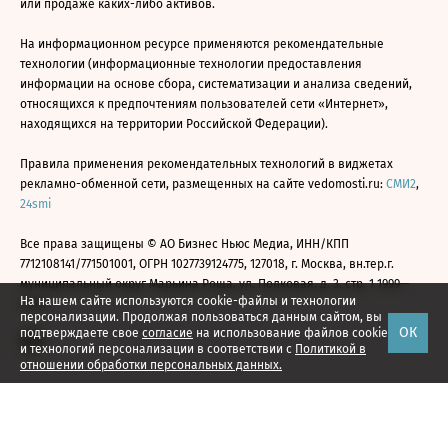
или продаже каких-либо активов.
На информационном ресурсе применяются рекомендательные
технологии (информационные технологии предоставления
информации на основе сбора, систематизации и анализа сведений,
относящихся к предпочтениям пользователей сети «Интернет»,
находящихся на территории Российской Федерации).
Правила применения рекомендательных технологий в виджетах
рекламно-обменной сети, размещенных на сайте vedomosti.ru:
СМИ2
,
24smi
Все права защищены © АО Бизнес Ньюс Медиа, ИНН/КПП
7712108141/771501001, ОГРН 1027739124775, 127018, г. Москва, вн.тер.г.
муниципальный округ Марьина Роща, ул. Полковая, д. 3, стр. 1 1999—
На нашем сайте используются cookie-файлы и технологии
2026
персонализации. Продолжая пользоваться данным сайтом, вы
ОК
подтверждаете свое
согласие
на использование файлов cookie
и технологий персонализации в соответствии с
Политикой в
отношении обработки персональных данных.