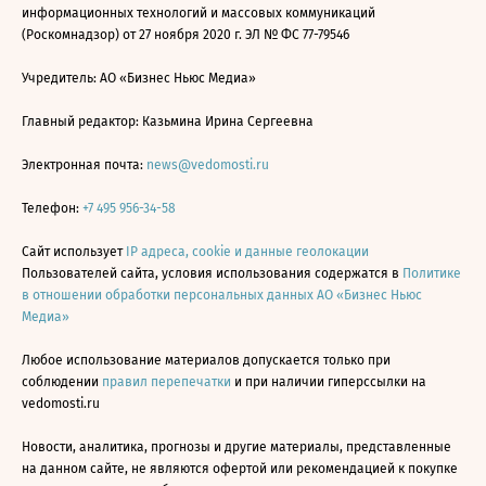
информационных технологий и массовых коммуникаций
(Роскомнадзор) от 27 ноября 2020 г. ЭЛ № ФС 77-79546
Учредитель: АО «Бизнес Ньюс Медиа»
Главный редактор: Казьмина Ирина Сергеевна
Электронная почта:
news@vedomosti.ru
Телефон:
+7 495 956-34-58
Сайт использует
IP адреса, cookie и данные геолокации
Пользователей сайта, условия использования содержатся в
Политике
в отношении обработки персональных данных АО «Бизнес Ньюс
Медиа»
Любое использование материалов допускается только при
соблюдении
правил перепечатки
и при наличии гиперссылки на
vedomosti.ru
Новости, аналитика, прогнозы и другие материалы, представленные
на данном сайте, не являются офертой или рекомендацией к покупке