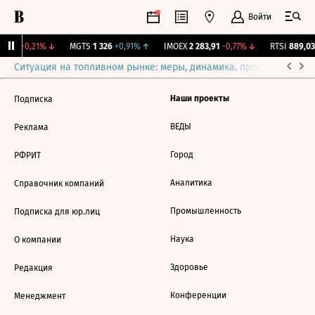
Войти
P
9,7
-0,21%
↓
MGTS
1 326
+0,91%
↑
IMOEX
2 283,91
-0,77%
↓
RTSI
889,03
Ситуация на топливном рынке: меры, динамика, прогнозы
Выб
Наши проекты
Подписка
ВЕДЫ
Реклама
Город
РФРИТ
Аналитика
Справочник компаний
Промышленность
Подписка для юр.лиц
Наука
О компании
Здоровье
Редакция
Конференции
Менеджмент