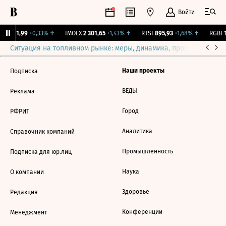
Войти
рж.
11,99
+0,33%
↑
IMOEX
2 301,65
+1,43%
↑
RTSI
895,93
+1,68%
↑
RGBI
1
Ситуация на топливном рынке: меры, динамика, прогнозы
Выб
Наши проекты
Подписка
ВЕДЫ
Реклама
Город
РФРИТ
Аналитика
Справочник компаний
Промышленность
Подписка для юр.лиц
Наука
О компании
Здоровье
Редакция
Конференции
Менеджмент