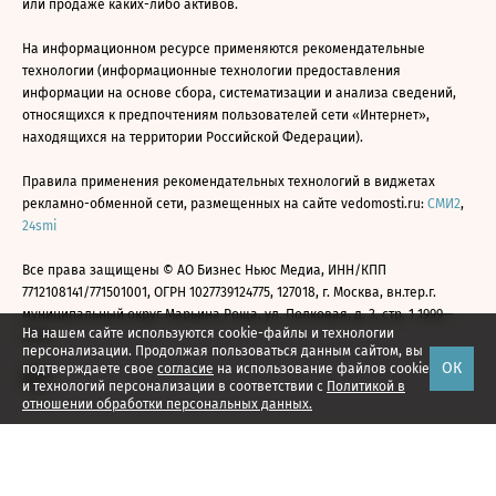
или продаже каких-либо активов.
На информационном ресурсе применяются рекомендательные
технологии (информационные технологии предоставления
информации на основе сбора, систематизации и анализа сведений,
относящихся к предпочтениям пользователей сети «Интернет»,
находящихся на территории Российской Федерации).
Правила применения рекомендательных технологий в виджетах
рекламно-обменной сети, размещенных на сайте vedomosti.ru:
СМИ2
,
24smi
Все права защищены © АО Бизнес Ньюс Медиа, ИНН/КПП
7712108141/771501001, ОГРН 1027739124775, 127018, г. Москва, вн.тер.г.
муниципальный округ Марьина Роща, ул. Полковая, д. 3, стр. 1 1999—
На нашем сайте используются cookie-файлы и технологии
2026
персонализации. Продолжая пользоваться данным сайтом, вы
ОК
подтверждаете свое
согласие
на использование файлов cookie
и технологий персонализации в соответствии с
Политикой в
отношении обработки персональных данных.