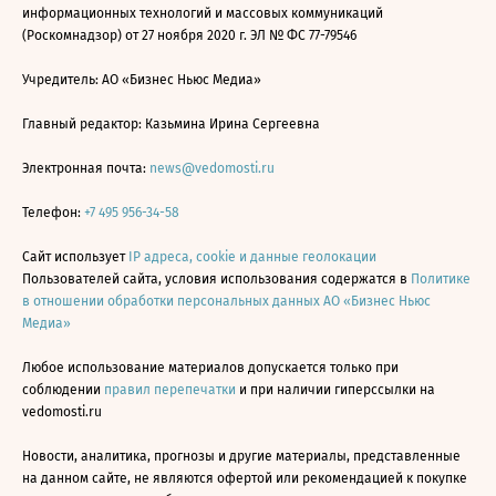
информационных технологий и массовых коммуникаций
(Роскомнадзор) от 27 ноября 2020 г. ЭЛ № ФС 77-79546
Учредитель: АО «Бизнес Ньюс Медиа»
Главный редактор: Казьмина Ирина Сергеевна
Электронная почта:
news@vedomosti.ru
Телефон:
+7 495 956-34-58
Сайт использует
IP адреса, cookie и данные геолокации
Пользователей сайта, условия использования содержатся в
Политике
в отношении обработки персональных данных АО «Бизнес Ньюс
Медиа»
Любое использование материалов допускается только при
соблюдении
правил перепечатки
и при наличии гиперссылки на
vedomosti.ru
Новости, аналитика, прогнозы и другие материалы, представленные
на данном сайте, не являются офертой или рекомендацией к покупке