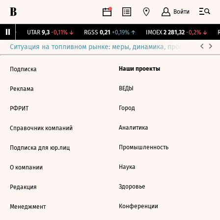
Войти
35%
↑
UTAR
9,3
-0,11%
↓
RGSS
0,21
+0,19%
↑
IMOEX
2 281,32
-0,2%
↓
R
Ситуация на топливном рынке: меры, динамика, прогнозы
Выб
Наши проекты
Подписка
ВЕДЫ
Реклама
Город
РФРИТ
Аналитика
Справочник компаний
Промышленность
Подписка для юр.лиц
Наука
О компании
Здоровье
Редакция
Конференции
Менеджмент