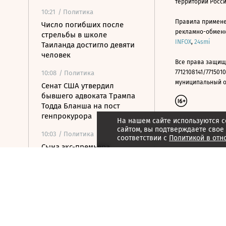
территории Росс
10:21
/ Политика
Правила примене
Число погибших после
рекламно-обменно
стрельбы в школе
INFOX
,
24smi
Таиланда достигло девяти
человек
Все права защищ
7712108141/7715010
10:08
/ Политика
муниципальный окр
Сенат США утвердил
бывшего адвоката Трампа
Тодда Бланша на пост
генпрокурора
На нашем сайте используются c
сайтом, вы подтверждаете свое
10:03
/ Политика
соответствии с
Политикой в отн
Сына экс-премьера
Армении задержали по
делу об убийстве
09:46
/ Политика
Вучич и Зеленский
встретились в Белграде
09:43
/ Политика