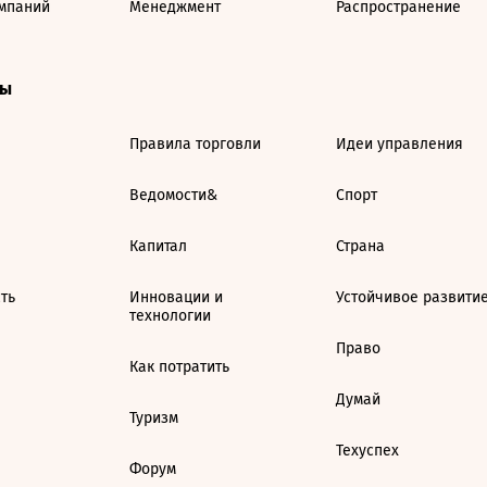
мпаний
Менеджмент
Распространение
ты
Правила торговли
Идеи управления
Ведомости&
Спорт
Капитал
Страна
ть
Инновации и
Устойчивое развити
технологии
Право
Как потратить
Думай
Туризм
Техуспех
Форум