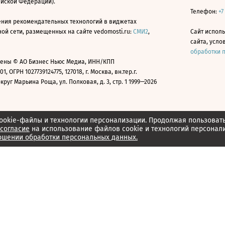
ийской Федерации).
Телефон:
+7
ния рекомендательных технологий в виджетах
й сети, размещенных на сайте vedomosti.ru:
СМИ2
,
Сайт испол
сайта, усл
обработки 
ены © АО Бизнес Ньюс Медиа, ИНН/КПП
01, ОГРН 1027739124775, 127018, г. Москва, вн.тер.г.
уг Марьина Роща, ул. Полковая, д. 3, стр. 1 1999—2026
ookie-файлы и технологии персонализации. Продолжая пользоват
согласие
на использование файлов cookie и технологий персонал
ошении обработки персональных данных.