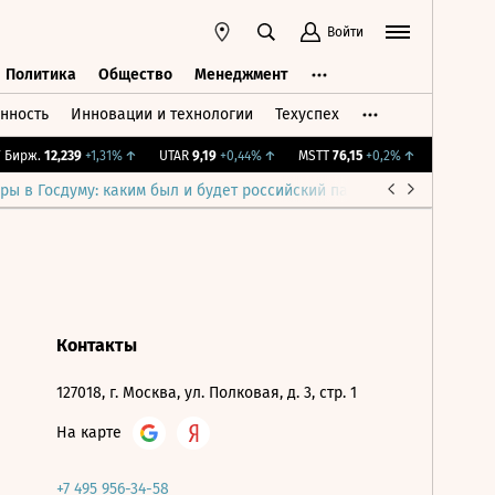
Войти
Политика
Общество
Менеджмент
нность
Инновации и технологии
Техуспех
ть
Политика
Общество
Менеджмент
Бирж.
12,239
+1,31%
↑
UTAR
9,19
+0,44%
↑
MSTT
76,15
+0,2%
↑
IMOEX
2 28
ры в Госдуму: каким был и будет российский парламент
Война н
Контакты
127018, г. Москва, ул. Полковая, д. 3, стр. 1
На карте
+7 495 956-34-58