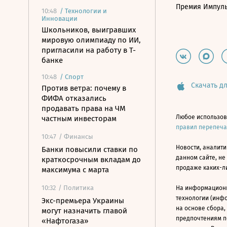
Премия Импул
10:48
/
Технологии и
Инновации
Школьников, выигравших
мировую олимпиаду по ИИ,
пригласили на работу в Т-
банке
10:48
/
Спорт
Скачать дл
Против ветра: почему в
ФИФА отказались
продавать права на ЧМ
Любое использов
частным инвесторам
правил перепеч
10:47
/ Финансы
Новости, аналити
Банки повысили ставки по
данном сайте, не
краткосрочным вкладам до
продаже каких-л
максимума с марта
10:32
/ Политика
На информацион
технологии (инф
Экс-премьера Украины
на основе сбора,
могут назначить главой
предпочтениям п
«Нафтогаза»