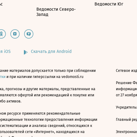
ьс
Ведомости Юг
Ведомости Северо-
Запад
я iOS
Скачать для Android
ание материалов допускается только при соблюдении
Сетевое изд
атки
и при наличии гиперссылки на vedomosti.ru
Решение Фе
ка, прогнозы и другие материалы, представленные на
информацио
 являются офертой или рекомендацией к покупке или
от 27 ноября
ибо активов.
Учредитель
ном ресурсе применяются рекомендательные
ормационные технологии предоставления информации
Главный ре
 систематизации и анализа сведений, относящихся к
ользователей сети «Интернет», находящихся на
Электронна