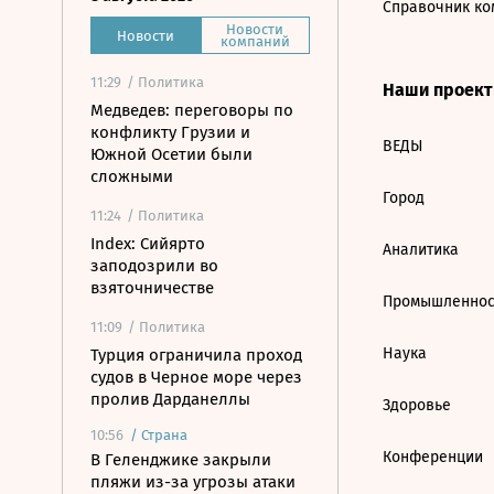
Справочник ко
Новости
Новости
компаний
11:29
/ Политика
Наши проек
Медведев: переговоры по
конфликту Грузии и
ВЕДЫ
Южной Осетии были
сложными
Город
11:24
/ Политика
Index: Сийярто
Аналитика
заподозрили во
взяточничестве
Промышленнос
11:09
/ Политика
Наука
Турция ограничила проход
судов в Черное море через
пролив Дарданеллы
Здоровье
10:56
/
Страна
Конференции
В Геленджике закрыли
пляжи из-за угрозы атаки