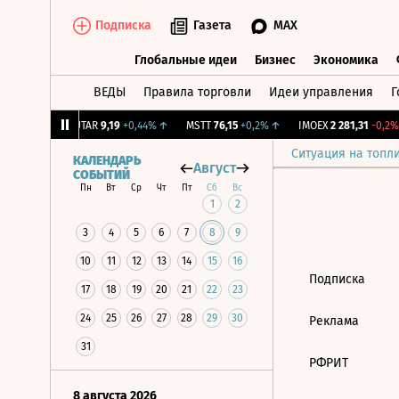
Подписка
Газета
MAX
Глобальные идеи
Бизнес
Экономика
ВЕДЫ
Правила торговли
Идеи управления
Г
Глобальные идеи
Бизнес
Экономик
9
+1,31%
↑
UTAR
9,19
+0,44%
↑
MSTT
76,15
+0,2%
↑
IMOEX
2 281,31
-0,2%
Ситуация на топл
КАЛЕНДАРЬ
Август
СОБЫТИЙ
Пн
Вт
Ср
Чт
Пт
Сб
Вс
1
2
3
4
5
6
7
8
9
10
11
12
13
14
15
16
Подписка
17
18
19
20
21
22
23
24
25
26
27
28
29
30
Реклама
31
РФРИТ
8 августа 2026