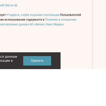
 495 956-34-58
ьзует
IP адреса, cookie и данные геолокации
Пользователей
овия использования содержатся в
Политике в отношении
персональных данных АО «Бизнес Ньюс Медиа»
ься данным
Принять
изации в