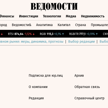
Финансы
Инвестиции
Технологии
Медиа
Недвижимость
ород
Ведомости&
Аналитика
Капитал
Страна
Промышле
а
Финансы
Инвестиции
Технологии
Медиа
Недвижимос
↓
RTSI
874,64
-1,12%
↓
RGBI
115,3
+0,1%
↑
RGBITR
777,1
+0,19%
↑
CNY 
ивном рынке: меры, динамика, прогнозы
Выбор редакции
Выбо
Подписка для юр.лиц
Архив
О компании
Обратная связь
Редакция
Справочный центр