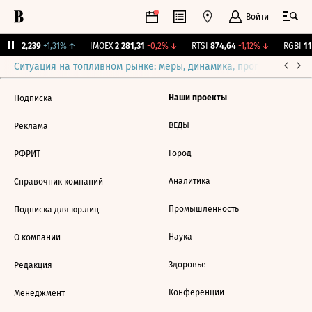
Войти
рж.
12,239
+1,31%
↑
IMOEX
2 281,31
-0,2%
↓
RTSI
874,64
-1,12%
↓
RGBI
115
Ситуация на топливном рынке: меры, динамика, прогнозы
Выб
Наши проекты
Подписка
ВЕДЫ
Реклама
Город
РФРИТ
Аналитика
Справочник компаний
Промышленность
Подписка для юр.лиц
Наука
О компании
Здоровье
Редакция
Конференции
Менеджмент