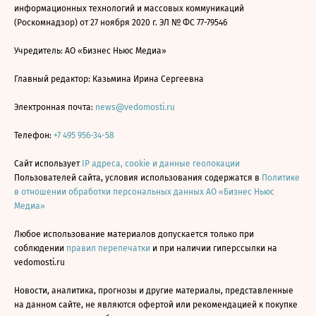
информационных технологий и массовых коммуникаций
(Роскомнадзор) от 27 ноября 2020 г. ЭЛ № ФС 77-79546
Учредитель: АО «Бизнес Ньюс Медиа»
Главный редактор: Казьмина Ирина Сергеевна
Электронная почта:
news@vedomosti.ru
Телефон:
+7 495 956-34-58
Сайт использует
IP адреса, cookie и данные геолокации
Пользователей сайта, условия использования содержатся в
Политике
в отношении обработки персональных данных АО «Бизнес Ньюс
Медиа»
Любое использование материалов допускается только при
соблюдении
правил перепечатки
и при наличии гиперссылки на
vedomosti.ru
Новости, аналитика, прогнозы и другие материалы, представленные
на данном сайте, не являются офертой или рекомендацией к покупке