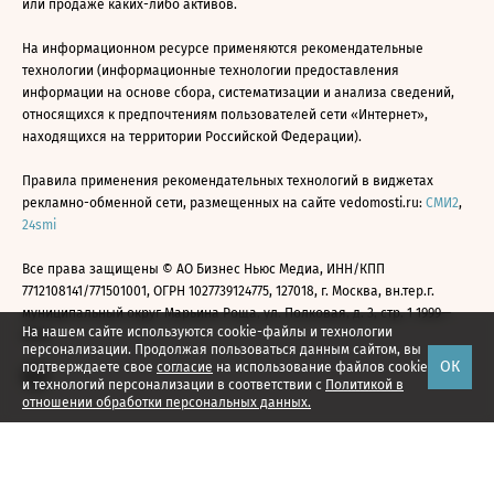
или продаже каких-либо активов.
На информационном ресурсе применяются рекомендательные
технологии (информационные технологии предоставления
информации на основе сбора, систематизации и анализа сведений,
относящихся к предпочтениям пользователей сети «Интернет»,
находящихся на территории Российской Федерации).
Правила применения рекомендательных технологий в виджетах
рекламно-обменной сети, размещенных на сайте vedomosti.ru:
СМИ2
,
24smi
Все права защищены © АО Бизнес Ньюс Медиа, ИНН/КПП
7712108141/771501001, ОГРН 1027739124775, 127018, г. Москва, вн.тер.г.
муниципальный округ Марьина Роща, ул. Полковая, д. 3, стр. 1 1999—
На нашем сайте используются cookie-файлы и технологии
2026
персонализации. Продолжая пользоваться данным сайтом, вы
ОК
подтверждаете свое
согласие
на использование файлов cookie
и технологий персонализации в соответствии с
Политикой в
отношении обработки персональных данных.