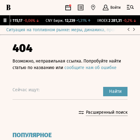
Войти
RGBI
115,17
-0,06%
↓
CNY Бирж.
12,239
+1,31%
↑
IMOEX
2 281,31
-0,2%
↓
Ситуация на топливном рынке: меры, динамика, прогнозы
Выб
404
Возможно, неправильная ссылка. Попробуйте найти
статью по названию или
сообщите нам об ошибке
Сейчас ищут:
Найти
Расширенный поиск
ПОПУЛЯРНОЕ