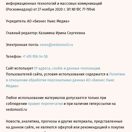
информационных технологий и массовых коммуникаций
(Роскомнадзор) от 27 ноября 2020 г. ЭЛ № ФС 77-79546
Учредитель: АО «Бизнес Ньюс Медиа»
Главный редактор: Казьмина Ирина Сергеевна
Электронная почта:
news@vedomosti.ru
Телефон:
+7 495 956-34-58
Сайт использует
IP адреса, cookie и данные геолокации
Пользователей сайта, условия использования содержатся в
Политике
в отношении обработки персональных данных АО «Бизнес Ньюс
Медиа»
Любое использование материалов допускается только при
соблюдении
правил перепечатки
и при наличии гиперссылки на
vedomosti.ru
Новости, аналитика, прогнозы и другие материалы, представленные
на данном сайте, не являются офертой или рекомендацией к покупке