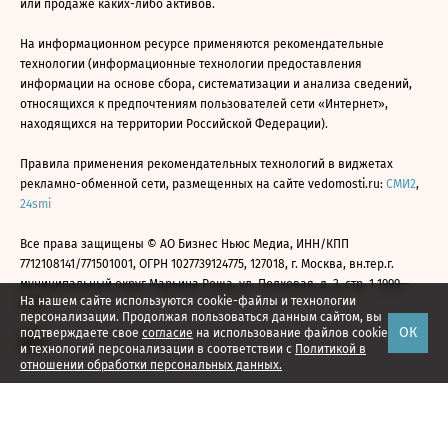
или продаже каких-либо активов.
На информационном ресурсе применяются рекомендательные
технологии (информационные технологии предоставления
информации на основе сбора, систематизации и анализа сведений,
относящихся к предпочтениям пользователей сети «Интернет»,
находящихся на территории Российской Федерации).
Правила применения рекомендательных технологий в виджетах
рекламно-обменной сети, размещенных на сайте vedomosti.ru:
СМИ2
,
24smi
Все права защищены © АО Бизнес Ньюс Медиа, ИНН/КПП
7712108141/771501001, ОГРН 1027739124775, 127018, г. Москва, вн.тер.г.
муниципальный округ Марьина Роща, ул. Полковая, д. 3, стр. 1 1999—
На нашем сайте используются cookie-файлы и технологии
2026
персонализации. Продолжая пользоваться данным сайтом, вы
ОК
подтверждаете свое
согласие
на использование файлов cookie
и технологий персонализации в соответствии с
Политикой в
отношении обработки персональных данных.