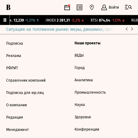
Войти
 Бирж.
12,239
+1,31%
↑
IMOEX
2 281,31
-0,2%
↓
RTSI
874,64
-1,12%
↓
RGBI
Ситуация на топливном рынке: меры, динамика, прогнозы
Выб
Наши проекты
Подписка
ВЕДЫ
Реклама
Город
РФРИТ
Аналитика
Справочник компаний
Промышленность
Подписка для юр.лиц
Наука
О компании
Здоровье
Редакция
Конференции
Менеджмент